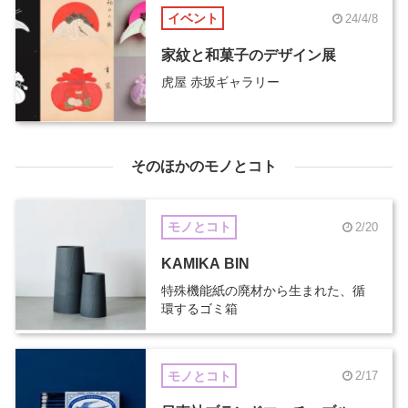
イベント
24/4/8
家紋と和菓子のデザイン展
虎屋 赤坂ギャラリー
そのほかのモノとコト
モノとコト
2/20
KAMIKA BIN
特殊機能紙の廃材から生まれた、循
環するゴミ箱
モノとコト
2/17