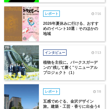
レポート
7/16
2026年夏休みに行ける、おすす
めのイベント10選：そのほかの
地域
PR
インタビュー
7/13
植物を主役に。パークスガーデ
ンの“残して磨く”リニューアル
プロジェクト（1）
レポート
7/8
五感でめぐる、金沢デザイン
旅。建築・工芸・香りに出会う4