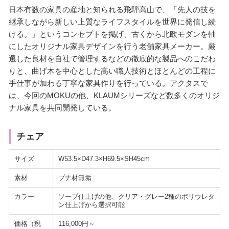
日本有数の家具の産地と知られる飛騨高山で、「先人の技を
継承しながら新しい上質なライフスタイルを世界に発信し続
ける。」というコンセプトを掲げ、古くから北欧モダンを軸
にしたオリジナル家具デザインを行う老舗家具メーカー。厳
選した良材を自社で管理するなどの徹底的な製品へのこだわ
りと、曲げ木を中心とした高い職人技術とほとんどの工程に
手仕事が加わる丁寧な家具作りを行っている。アクタスで
は、今回のMOKUの他、KLAUMシリーズなど数多くのオリジ
ナル家具を共同開発している。
チェア
サイズ
W53.5×D47.3×H69.5×SH45cm
素材
ブナ材無垢
カラー
ソープ仕上げの他、クリア・グレー2種のポリウレタ
ン仕上げから選択可能
価格（税
116,000円～