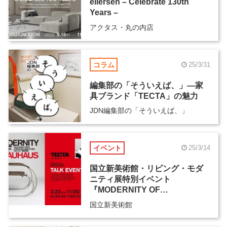
eilersen – Celebrate 130th
Years –
アクタス・丸の内店
コラム
25/3/31
編集部の「そういえば、」―家
具ブランド「TECTA」の魅力
JDN編集部の「そういえば、」
イベント
25/3/14
国立新美術館・リビング・モダ
ニティ展特別イベント
『MODERNITY OF
BAUHAUS』
国立新美術館