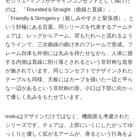
セシリエ･マンツがデザインコンセプトとして掲げた
のは、「Rounded＆Straight（曲線と直線）」、
「Friendly＆Stringency（親しみやすさと緊張感）」と
いう対極にある言葉。同シリーズを代表するアームチ
ェアは、レッグからアーム、背もたれへと流れるよう
なラインで、三次曲線の曲げ木のフレームで形成。フ
レーム自体も外側には丸みを持たせながら、人体に接
する内側は直線に削り落とされるという非対称な造形
が施されています。同じコンセプトでデザインされた
テーブルも同様、天板にはカーブを描いた一辺と平ら
な一辺があるという非対称の形。小口は下部に向かっ
て優しく丸みをもたせています。
mokuはデザインだけではなく、機能面も考慮された
シリーズです。チェアは、上部にいくにしたがってゆ
っくりと優しく拡がるアームが、座るという行為をよ