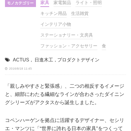
家具
家電製品
ライト・照明
モノカテゴリー
キッチン用品
生活雑貨
インテリア小物
ステーショナリー・文房具
ファッション・アクセサリー
食
ACTUS
,
日進木工
,
プロダクトデザイン
2016/8/18 11:45
「親しみやすさと緊張感」、二つの相反するイメージ
と、細部にわたる繊細なラインが合わさったダイニン
グシリーズがアクタスから誕生しました。
コペンハーゲンを拠点に活躍するデザイナー、セシリ
エ・マンツに「“世界に誇れる日本の家具”をつくって