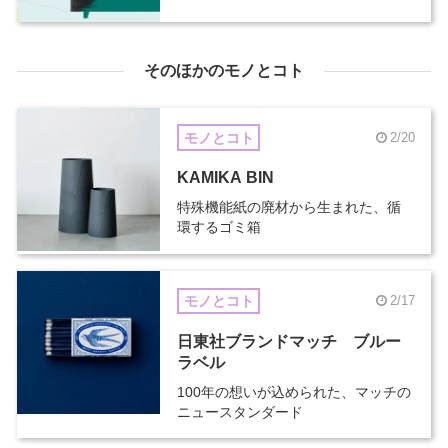
そのほかのモノとコト
モノとコト
2/20
KAMIKA BIN
特殊機能紙の廃材から生まれた、循
環するゴミ箱
モノとコト
2/17
日東社ブランドマッチ ブルー
ラベル
100年の想いが込められた、マッチの
ニュースタンダード