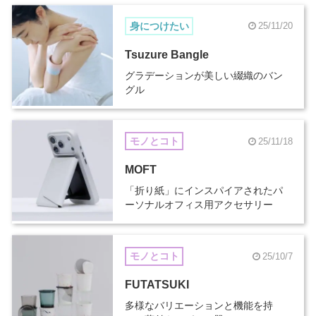
身につけたい
25/11/20
Tsuzure Bangle
グラデーションが美しい綴織のバン
グル
モノとコト
25/11/18
MOFT
「折り紙」にインスパイアされたパ
ーソナルオフィス用アクセサリー
モノとコト
25/10/7
FUTATSUKI
多様なバリエーションと機能を持