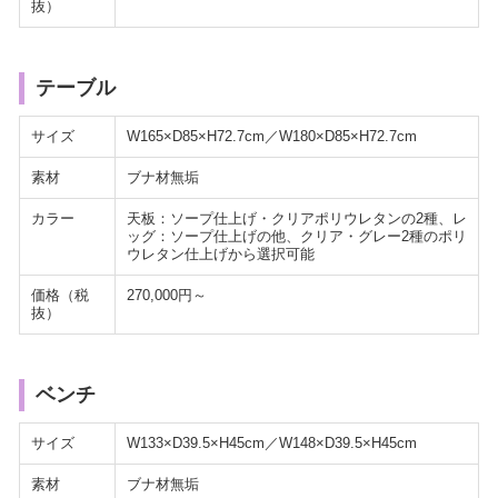
抜）
テーブル
サイズ
W165×D85×H72.7cm／W180×D85×H72.7cm
素材
ブナ材無垢
カラー
天板：ソープ仕上げ・クリアポリウレタンの2種、レ
ッグ：ソープ仕上げの他、クリア・グレー2種のポリ
ウレタン仕上げから選択可能
価格（税
270,000円～
抜）
ベンチ
サイズ
W133×D39.5×H45cm／W148×D39.5×H45cm
素材
ブナ材無垢