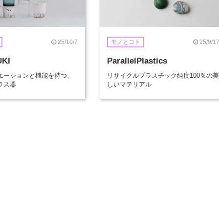
25/10/7
25/9/1
モノとコト
UKI
ParallelPlastics
エーションと機能を持つ、
リサイクルプラスチック純度100％の美
ラス器
しいマテリアル