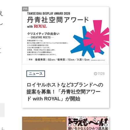
PR
え
し
直
と
7/28
ニュース
ロイヤルホストなど3ブランドへの
提案を募集！「丹青社空間アワー
ド with ROYAL」が開始
あふ