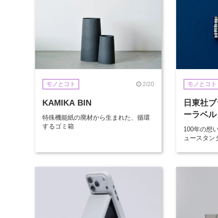
2/20
モノとコト
モノとコト
KAMIKA BIN
日東社ブ
ーラベル
特殊機能紙の廃材から生まれた、循環
するゴミ箱
100年の
ュースタン