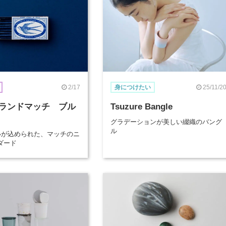
2/17
25/11/2
身につけたい
ランドマッチ ブル
Tsuzure Bangle
グラデーションが美しい綴織のバング
ル
想いが込められた、マッチのニ
ダード