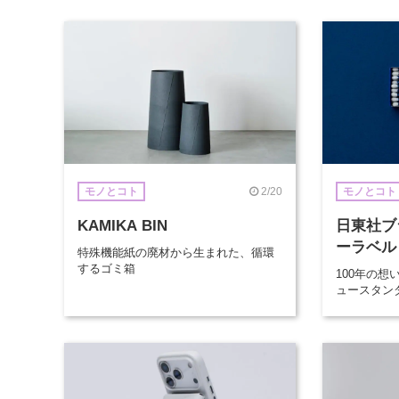
2/20
モノとコト
モノとコト
KAMIKA BIN
日東社ブ
ーラベル
特殊機能紙の廃材から生まれた、循環
するゴミ箱
100年の
ュースタン