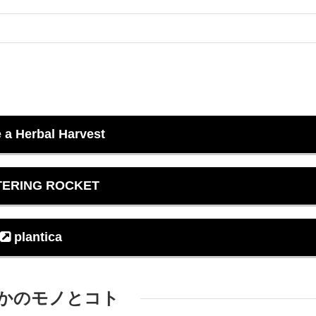
 a Herbal Harvest
ERING ROCKET
plantica
かのモノとコト