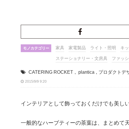
家具
家電製品
ライト・照明
キッ
モノカテゴリー
ステーショナリー・文房具
ファッシ
CATERING ROCKET
,
plantica
,
プロダクトデ
2015/9/9 9:20
インテリアとして飾っておくだけでも美し
一般的なハーブティーの茶葉は、まとめて