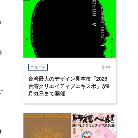
、
の
ト
カ
8/6
ニュース
台湾最大のデザイン見本市「2026
台湾クリエイティブエキスポ」が8
に
月31日まで開催
け