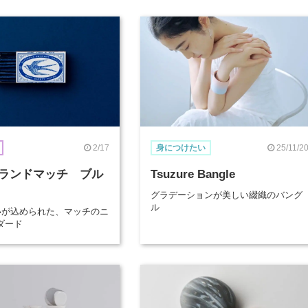
2/17
25/11/2
身につけたい
ランドマッチ ブル
Tsuzure Bangle
グラデーションが美しい綴織のバング
ル
想いが込められた、マッチのニ
ダード