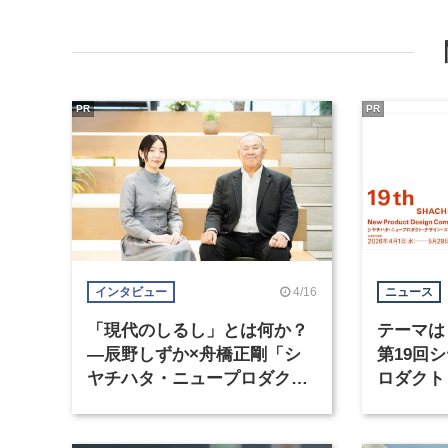
PR
PR
4/16
インタビュー
ニュース
「現代のしるし」とは何か？
テーマは
―辰野しずか×舟橋正剛「シ
第19回
ヤチハタ・ニュープロダク
ロダクト
ト・デザイン・コンペティシ
ティショ
ョン」
受付開始