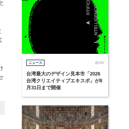
と
と
く
8/6
ニュース
け
台湾最大のデザイン見本市「2026
セ
台湾クリエイティブエキスポ」が8
月31日まで開催