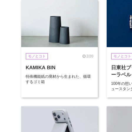
2/20
モノとコト
モノとコト
KAMIKA BIN
日東社ブ
ーラベル
特殊機能紙の廃材から生まれた、循環
するゴミ箱
100年の
ュースタン