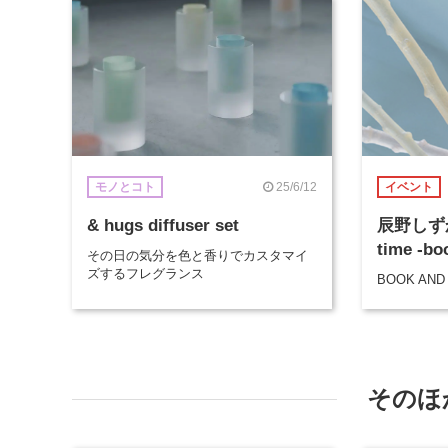
25/6/12
モノとコト
イベント
& hugs diffuser set
辰野しずか「
time -b
その日の気分を色と香りでカスタマイ
ズするフレグランス
BOOK AND
そのほ