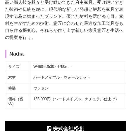
高い職人技を脈々と受け継いできた府中家具。受け継いでき
た技術や伝統を礎に、現代的な新しい発想と解釈を家具で表
現する為に始まったブランド。優れた材料を選びぬく目、素
材を生かすための技術、意匠に合わせた最適な加工道具をも
自ら作る探究心。それらが作り出す新しい家具意匠と生活へ
の提案を行う。
Nadia
サイズ
W460×D530×H780mm
木材
ハードメイプル・ウォールナット
塗装
ウレタン
価格（税
156,000円（ハードメイプル、ナチュラル仕上げ）
込）
株式会社松創