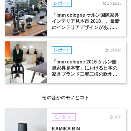
レポート
17/11/13
「imm cologne ケルン国際家具
インテリア見本市 2018」。最新
のインテリアデザインがあふれ
る、世界最大規模の国際見本市
レポート
16/3/18
「imm cologne 2016 ケルン国
際家具見本市」における日本の
家具ブランド三者三様の欧州展
開
そのほかのモノとコト
モノとコト
2/20
KAMIKA BIN