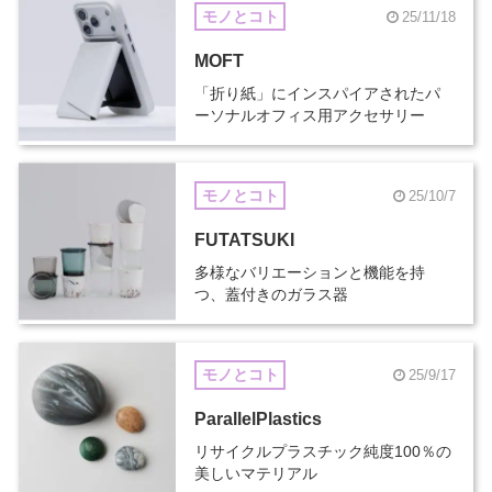
モノとコト
25/11/18
MOFT
「折り紙」にインスパイアされたパ
ーソナルオフィス用アクセサリー
モノとコト
25/10/7
FUTATSUKI
多様なバリエーションと機能を持
つ、蓋付きのガラス器
モノとコト
25/9/17
ParallelPlastics
リサイクルプラスチック純度100％の
美しいマテリアル