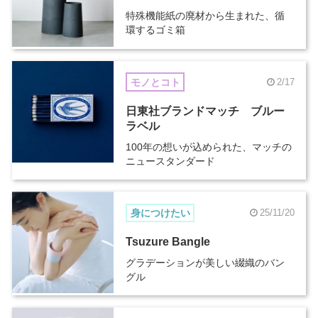
特殊機能紙の廃材から生まれた、循
環するゴミ箱
モノとコト
2/17
日東社ブランドマッチ ブルー
ラベル
100年の想いが込められた、マッチの
ニュースタンダード
身につけたい
25/11/20
Tsuzure Bangle
グラデーションが美しい綴織のバン
グル