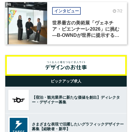
PR
インタビュー
7/2
世界最古の美術展「ヴェネチ
ア・ビエンナーレ2026」に挑む
―B-OWNDが世界に提示する美
の基準とは？（前編）
ピックアップ求人
【宿泊・観光業界に新たな価値を創出】ディレクタ
ー・デザイナー募集
さまざまな表現で活躍したいグラフィックデザイナー
募集【経験者・新卒】