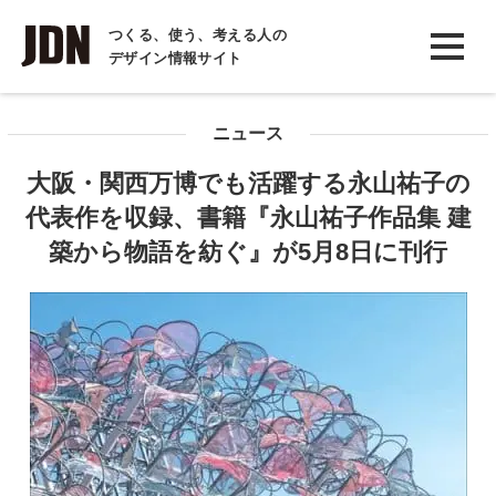
INTERVIEW
つくる、使う、考える人の
デザイン情報サイト
インタビュー
REPORT
ニュース
レポート
大阪・関西万博でも活躍する永山祐子の
COLUMN
代表作を収録、書籍『永山祐子作品集 建
コラム
築から物語を紡ぐ』が5月8日に刊行