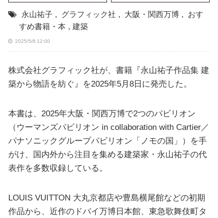
永山祐子
,
グラフィック社
,
大阪・関西万博
,
おす
すめ書籍・本
,
建築
2025/5/8 12:00
株式会社グラフィック社が、書籍『永山祐子作品集 建
築から物語を紡ぐ』を2025年5月8日に発売した。
本書は、2025年大阪・関西万博で2つのパビリオン
（ウーマンズパビリオン in collaboration with Cartier／
パナソニックグループパビリオン「ノモの国」）を手
がけ、国内外から注目を集める建築家・永山祐子の代
表作を多数収録している。
LOUIS VUITTON 大丸京都店や豊島横尾館などの初期
作品から、近作のドバイ万博日本館、東急歌舞伎町タ