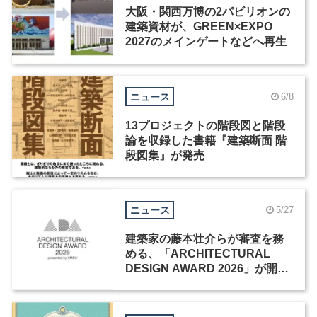
大阪・関西万博の2パビリオンの
建築資材が、GREEN×EXPO
2027のメインゲートなどへ再生
ニュース
6/8
13プロジェクトの階段図と階段
論を収録した書籍『建築断面 階
段図集』が発売
ニュース
5/27
建築家の藤本壮介らが審査を務
める、「ARCHITECTURAL
DESIGN AWARD 2026」が開催
中