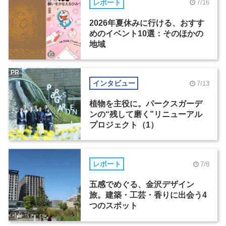
レポート
7/16
2026年夏休みに行ける、おすす
めのイベント10選：そのほかの
地域
PR
インタビュー
7/13
植物を主役に。パークスガーデ
ンの“残して磨く”リニューアル
プロジェクト（1）
レポート
7/8
五感でめぐる、金沢デザイン
旅。建築・工芸・香りに出会う4
つのスポット