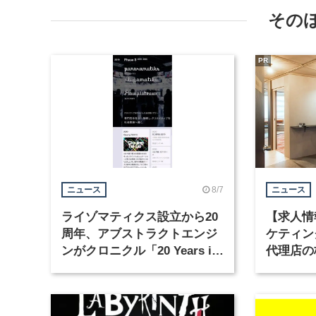
その
PR
8/7
ニュース
ニュース
ライゾマティクス設立から20
【求人情
周年、アブストラクトエンジ
ケティン
ンがクロニクル「20 Years in
代理店の
Motion」を公開
グラフィ
集