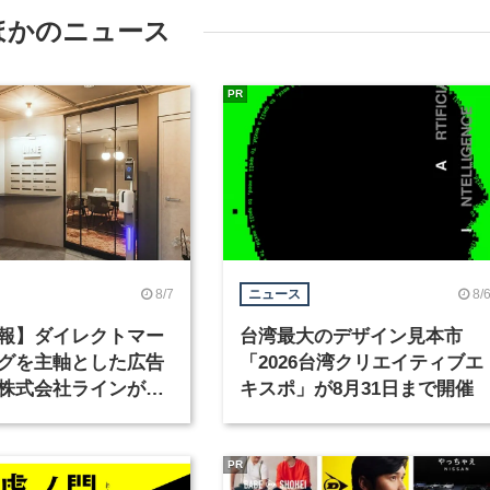
ほかのニュース
PR
8/7
8/
ニュース
報】ダイレクトマー
台湾最大のデザイン見本市
グを主軸とした広告
「2026台湾クリエイティブエ
株式会社ラインが、
キスポ」が8月31日まで開催
ックデザイナーを募
PR