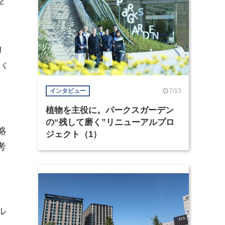
2
リ
バ
7/13
インタビュー
植物を主役に。パークスガーデン
の“残して磨く”リニューアルプロ
略
ジェクト（1）
考
ル