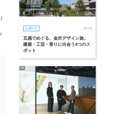
リ
・
7/8
レポート
ィ
五感でめぐる、金沢デザイン旅。
建築・工芸・香りに出会う4つのス
ポット
PR