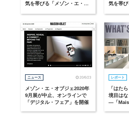
気を帯びる「メゾン・エ・オ
気を帯び
ブジェ」（1）
ブジェ」
20/6/23
ニュース
レポート
メゾン・エ・オブジェ2020年
「はたら
9月展が中止、オンラインで
境目はな
「デジタル・フェア」を開催
―「Maiso
レポート