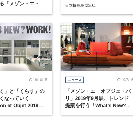
る「メゾン・エ・オ
日本橋髙島屋S.C.
（2）
19/10/15
19/7/1
ニュース
く」と「くらす」の
「メゾン・エ・オブジェ・パ
くなっていく
リ」2019年9月展、トレンド
n et Objet 2019」
提案を行う「What’s New?」
ゾーンのテーマは「シェア／
ケア／リビング／ワーク」