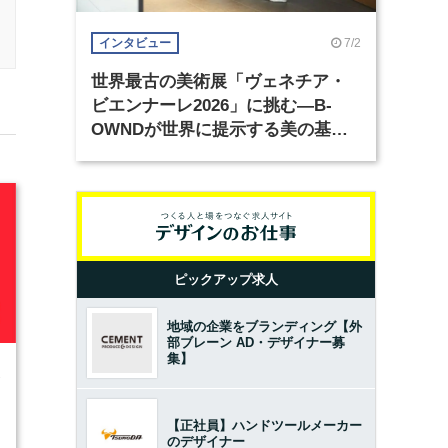
7/2
インタビュー
世界最古の美術展「ヴェネチア・
ビエンナーレ2026」に挑む―B-
OWNDが世界に提示する美の基準
とは？（前編）
ピックアップ求人
地域の企業をブランディング【外
部ブレーン AD・デザイナー募
集】
1
【正社員】ハンドツールメーカー
のデザイナー