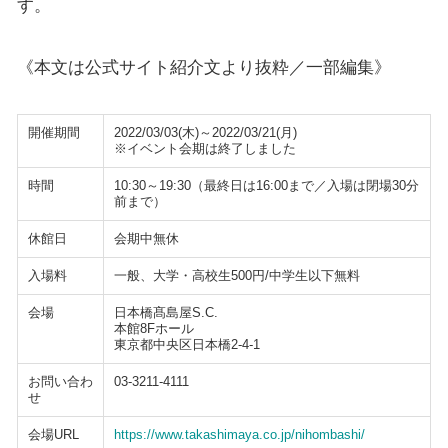
す。
《本文は公式サイト紹介文より抜粋／一部編集》
開催期間
2022/03/03(木)～2022/03/21(月)
※イベント会期は終了しました
時間
10:30～19:30（最終日は16:00まで／入場は閉場30分
前まで）
休館日
会期中無休
入場料
一般、大学・高校生500円/中学生以下無料
会場
日本橋髙島屋S.C.
本館8Fホール
東京都中央区日本橋2-4-1
お問い合わ
03-3211-4111
せ
会場URL
https://www.takashimaya.co.jp/nihombashi/