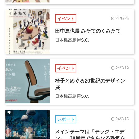
イベント
24/6/25
田中達也展 みたてのくみたて
日本橋髙島屋S.C.
イベント
24/2/19
椅子とめぐる20世紀のデザイン
展
日本橋髙島屋S.C.
PR
レポート
24/2/15
メインテーマは「テック・エデ
ン」、30周年でさらなる熱気を