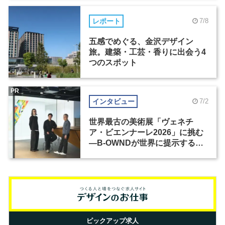
レポート
7/8
五感でめぐる、金沢デザイン
旅。建築・工芸・香りに出会う4
つのスポット
PR
インタビュー
7/2
世界最古の美術展「ヴェネチ
ア・ビエンナーレ2026」に挑む
―B-OWNDが世界に提示する美
の基準とは？（前編）
ピックアップ求人