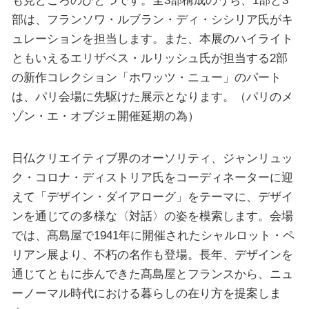
も見どころのひとつです。全3部構成のうち、1部と3
部は、フランソワ・ルブラン・ディ・シシリア氏がキ
ュレーションを担当します。また、本展のハイライト
ともいえるエリザベス・ルリッシュ氏が担当する2部
の新作コレクション「ホワッツ・ニュー」のパート
は、パリ会場に先駆けた展示となります。（パリのメ
ゾン・エ・オブジェ開催延期の為）
日仏クリエイティブ界のオーソリティ、ジャンリュッ
ク・コロナ・ディストリア氏をコーディネーターに迎
えて「デザイン・ダイアローグ」をテーマに、デザイ
ンを通じての多様な〈対話〉の姿を模索します。会場
では、髙島屋で1941年に開催されたシャルロット・ペ
リアン展より、不朽の名作も登場。長年、デザインを
通じてともに歩んできた髙島屋とフランスから、ニュ
ーノーマル時代における暮らしの在り方を提案しま