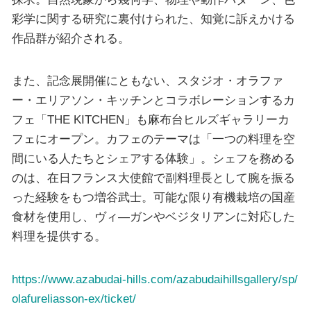
彩学に関する研究に裏付けられた、知覚に訴えかける
作品群が紹介される。
また、記念展開催にともない、スタジオ・オラファ
ー・エリアソン・キッチンとコラボレーションするカ
フェ「THE KITCHEN」も麻布台ヒルズギャラリーカ
フェにオープン。カフェのテーマは「一つの料理を空
間にいる人たちとシェアする体験」。シェフを務める
のは、在日フランス大使館で副料理長として腕を振る
った経験をもつ増谷武士。可能な限り有機栽培の国産
食材を使用し、ヴィ―ガンやベジタリアンに対応した
料理を提供する。
https://www.azabudai-hills.com/azabudaihillsgallery/sp/
olafureliasson-ex/ticket/