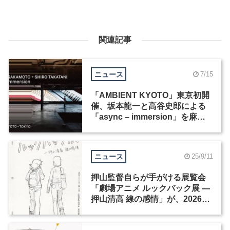
関連記事
ニュース
7/15
「AMBIENT KYOTO」東京初開
催、坂本龍一と高谷史郎による
「async – immersion」を麻布
台ヒルズギャラリーで展示
ニュース
25/9/11
押山監督自らが手がける展覧会
「劇場アニメ ルックバック展 ―
押山清高 線の感情」が、2026年
1月から開催