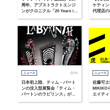
周年、アブストラクトエンジ
ケティン
ンがクロニクル「20 Years in
代理店の
Motion」を公開
グラフィ
集
8/6
ニュース
ニュース
日本初上陸、ティム・バート
佐藤可士
ンの没入型展覧会「ティム・
MIKI
バートンのラビリンス」が東
エイティ
京・豊洲で開催
「虎ノ門
催