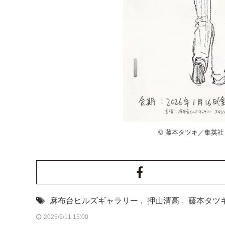
© 藤本タツキ／集英社
麻布台ヒルズギャラリー
,
押山清高
,
藤本タツ
2025/9/11 15:00