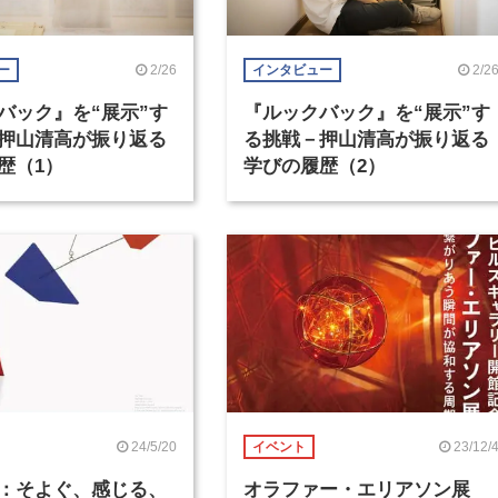
2/26
2/2
ー
インタビュー
バック』を“展示”す
『ルックバック』を“展示”す
押山清高が振り返る
る挑戦－押山清高が振り返る
歴（1）
学びの履歴（2）
24/5/20
23/12/
イベント
：そよぐ、感じる、
オラファー・エリアソン展