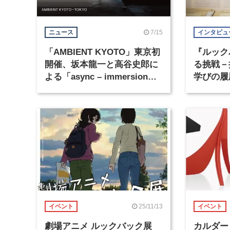
7/15
ニュース
インタビュ
「AMBIENT KYOTO」東京初
『ルック
開催、坂本龍一と高谷史郎に
る挑戦－
よる「async – immersion」
学びの履
を麻布台ヒルズギャラリーで
展示
25/11/13
イベント
イベント
劇場アニメ ルックバック展
カルダー