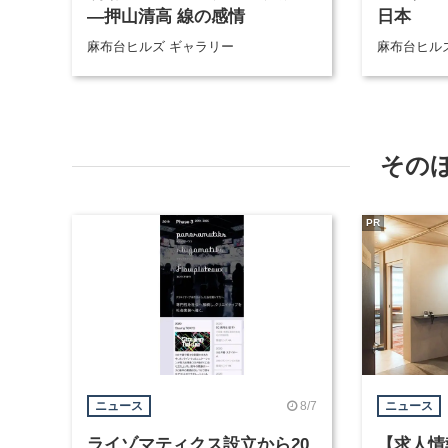
―押山清高 線の感情
日本
麻布台ヒルズ ギャラリー
麻布台ヒル
その
PR
8/7
ニュース
ニュース
ライゾマティクス設立から20
【求人情