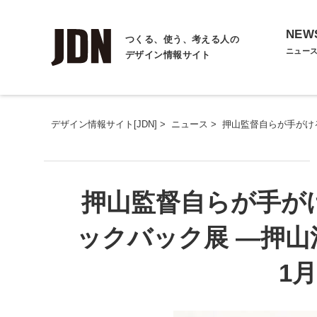
NEW
つくる、使う、考える人の
ニュー
デザイン情報サイト
デザイン情報サイト[JDN]
>
ニュース
>
押山監督自らが手がける
押山監督自らが手が
ックバック展 ―押山清
1