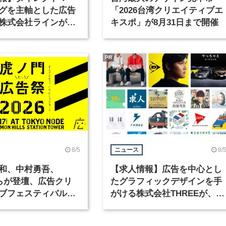
グを主軸とした広告
「2026台湾クリエイティブエ
株式会社ラインが、
キスポ」が8月31日まで開催
ックデザイナーを募
PR
8/5
8/
ニュース
和、中村勇吾、
【求人情報】広告を中心とし
KOらが登壇、広告クリ
たグラフィックデザインを手
ブフェスティバル
がける株式会社THREEが、グ
広告祭」の第2回が開
ラフィックデザイナーを募集