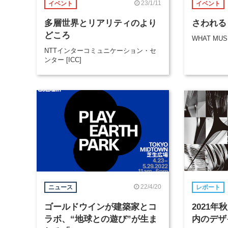
23/1/11
イベント
イベント
多層世界とリアリティのより
さわれる
どころ
WHAT MU
NTTインターコミュニケーション・セ
ンター [ICC]
22/4/20
ニュース
レポート
ゴールドウインが建築家とコ
2021
ラボ、“地球との遊び”が生ま
内のデザ