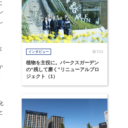
に
ン
し
在
7/13
インタビュー
ト
植物を主役に。パークスガーデン
か
の“残して磨く”リニューアルプロ
R
ジェクト（1）
化
と