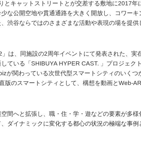
治通りとキャットストリートとが交差する敷地に2017年
希少な公開空地や貫通通路を大きく開放し、コワーキ
た、渋谷ならではのさまざまな活動や表現の場を提供
AST. 2」は、同施設の2周年イベントにて発表された、実
る「SHIBUYA HYPER CAST. 」プロジェク
oizが関わっている次世代型スマートシティのいくつ
直版のスマートシティとして、構想を動画とWeb-A
報空間へと拡張し、職・住・学・遊などの要素が多様
て、ダイナミックに変化する都心の状況の極端な事例