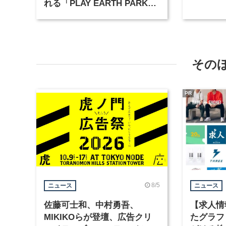
れる「PLAY EARTH PARK」
が東京ミッドタウンに期間限
定オープン
その
PR
8/5
ニュース
ニュース
佐藤可士和、中村勇吾、
【求人情
MIKIKOらが登壇、広告クリ
たグラフ