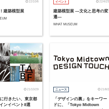
22/10/6
22/4/2
イベント
！建築模型展
建築模型展 ―文化と思考の変
遷―
SEUM
WHAT MUSEUM
21/10/29
21/8/
ニュース
年秋に行きたい、東京都
「デザインの裏」をキーワー
インイベント8選
ドに、「Tokyo Midtown