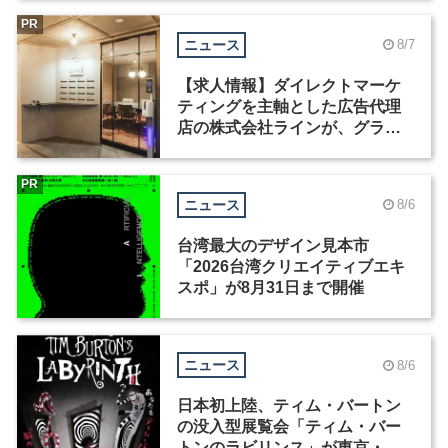
PR
ニュース
8/7
【求人情報】ダイレクトマーケ
ティングを主軸とした広告代理
店の株式会社ラインが、グラフ
ィックデザイナーを募集
PR
ニュース
8/6
台湾最大のデザイン見本市
「2026台湾クリエイティブエキ
スポ」が8月31日まで開催
ニュース
8/6
日本初上陸、ティム・バートン
の没入型展覧会「ティム・バー
トンのラビリンス」が東京・豊