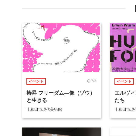
7/3
イベント
イベント
椿昇 フリーダム―像（ゾウ）
エルヴィ
と生きる
たち
十和田市現代美術館
十和田市現