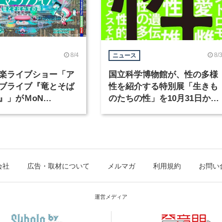
8/4
8/
ニュース
楽ライブショー「ア
国立科学博物館が、性の多様
ブライブ『竜とそば
性を紹介する特別展「生きも
』」がＭoN
のたちの性」を10月31日から
waで開催
開催
会社
広告・取材について
メルマガ
利用規約
お問い
運営メディア