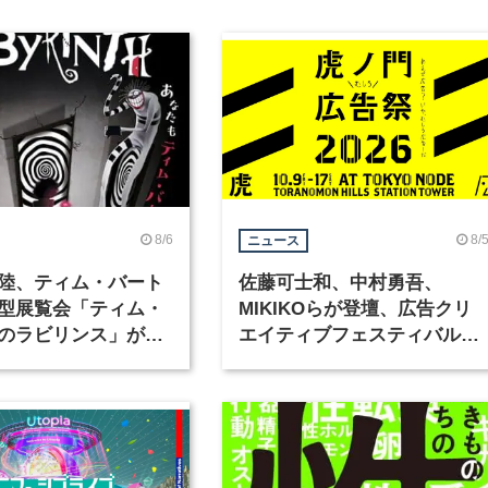
8/6
8/
ニュース
陸、ティム・バート
佐藤可士和、中村勇吾、
型展覧会「ティム・
MIKIKOらが登壇、広告クリ
のラビリンス」が東
エイティブフェスティバル
で開催
「虎ノ門広告祭」の第2回が
催