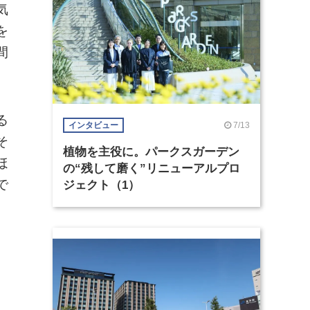
気
を
間
る
7/13
インタビュー
そ
植物を主役に。パークスガーデン
ほ
の“残して磨く”リニューアルプロ
で
ジェクト（1）