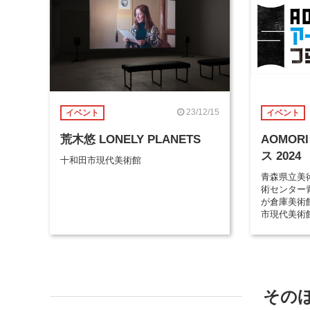
23/12/15
イベント
イベント
荒木悠 LONELY PLANETS
AOMOR
ス 2024
十和田市現代美術館
青森県立美
術センター
が倉庫美術
市現代美術
その