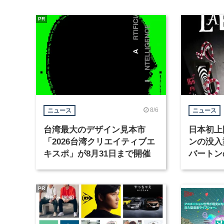
PR
8/6
ニュース
ニュース
台湾最大のデザイン見本市
日本初上
「2026台湾クリエイティブエ
ンの没入
キスポ」が8月31日まで開催
バートン
京・豊洲
PR