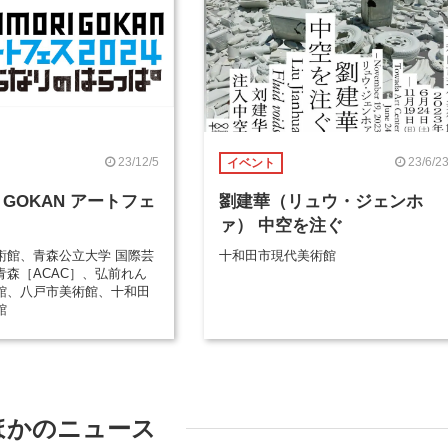
23/12/5
23/6/2
イベント
I GOKAN アートフェ
劉建華（リュウ・ジェンホ
ァ） 中空を注ぐ
術館、青森公立大学 国際芸
十和田市現代美術館
青森［ACAC］、弘前れん
館、八戸市美術館、十和田
館
ほかのニュース