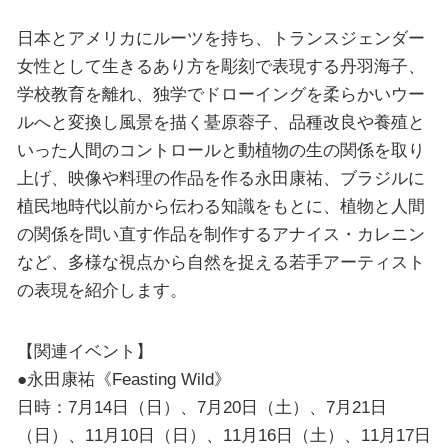
日本とアメリカにルーツを持ち、トランスジェンダー
女性として生きるあり方を彫刻で表現する丹羽海子、
学校教育を離れ、独学でドローイングを柔らかいウー
ルへと変換し風景を描く䑓原蓉子、品種改良や養殖と
いった人間のコントロールと動植物の生の関係を取り
上げ、映像や料理の作品を作る永田康祐、ブラジルに
植民地時代以前から伝わる知識をもとに、植物と人間
の関係を問い直す作品を制作するアナイス・カレニン
など、多様な視点から自然を捉える若手アーティスト
の表現を紹介します。
【関連イベント】
●永田康祐《Feasting Wild》
日時：7月14日（日）、7月20日（土）、7月21日
（日）、11月10日（日）、11月16日（土）、11月17日