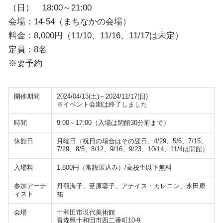
（日） 18:00～21:00
会場：14-54（まちなかの会場）
料金：8,000円（11/10、11/16、11/17は未定）
定員：8名
※要予約
開催期間
2024/04/13(土)～2024/11/17(日)
※イベント会期は終了しました
時間
9:00～17:00（入場は閉館30分前まで）
休館日
月曜日（祝日の場合はその翌日、4/29、5/6、7/15、
7/29、8/5、8/12、9/16、9/23、10/14、11/4は開館）
入場料
1,800円（常設展込み）/高校生以下無料
参加アーテ
丹羽海子、䑓原蓉子、アナイス・カレニン、永田康
ィスト
祐
会場
十和田市現代美術館
青森県十和田市西二番町10-9