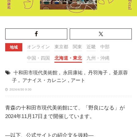
オンライン
東京都
関東
近畿
中部
地域
中国・四国
北海道・東北
九州・沖縄
十和田市現代美術館
,
永田康祐
,
丹羽海子
,
䑓原蓉
子
,
アナイス・カレニン
,
アート
2024/4/30 9:30
青森の十和田市現代美術館にて、「野良になる」が
2024年11月17日まで開催しています。
—以下、公式サイトの紹介文を抜粋—