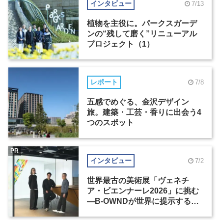
インタビュー
7/13
植物を主役に。パークスガーデ
ンの“残して磨く”リニューアル
プロジェクト（1）
レポート
7/8
五感でめぐる、金沢デザイン
旅。建築・工芸・香りに出会う4
つのスポット
PR
インタビュー
7/2
世界最古の美術展「ヴェネチ
ア・ビエンナーレ2026」に挑む
―B-OWNDが世界に提示する美
の基準とは？（前編）