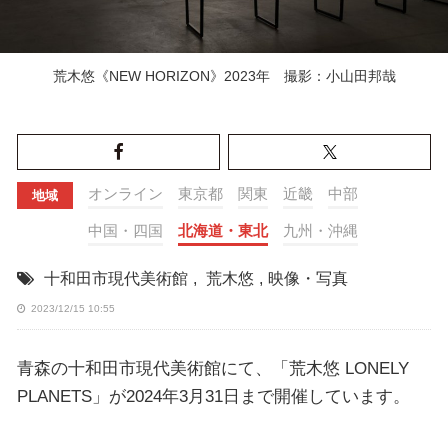
荒木悠《NEW HORIZON》2023年 撮影：小山田邦哉
オンライン
東京都
関東
近畿
中部
地域
中国・四国
北海道・東北
九州・沖縄
十和田市現代美術館
,
荒木悠
,
映像・写真
2023/12/15 10:55
青森の十和田市現代美術館にて、「荒木悠 LONELY
PLANETS」が2024年3月31日まで開催しています。