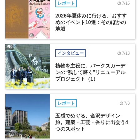
レポート
7/16
2026年夏休みに行ける、おすす
めのイベント10選：そのほかの
地域
PR
インタビュー
7/13
植物を主役に。パークスガーデ
ンの“残して磨く”リニューアル
プロジェクト（1）
レポート
7/8
五感でめぐる、金沢デザイン
旅。建築・工芸・香りに出会う4
つのスポット