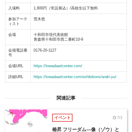
入場料
1,800円（常設展込）/高校生以下無料
参加アーテ
荒木悠
ィスト
会場
十和田市現代美術館
青森県十和田市西二番町10-9
会場電話番
0176-20-1127
号
会場URL
https://towadaartcenter.com/
詳細URL
https://towadaartcenter.com/exhibitions/araki-yu/
関連記事
イベント
7/3
椿昇 フリーダム―像（ゾウ）と