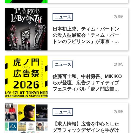
ニュース
8/6
日本初上陸、ティム・バートン
の没入型展覧会「ティム・バー
トンのラビリンス」が東京・豊
洲で開催
ニュース
8/5
佐藤可士和、中村勇吾、MIKIKO
らが登壇、広告クリエイティブ
フェスティバル「虎ノ門広告
祭」の第2回が開催
PR
ニュース
8/5
【求人情報】広告を中心とした
グラフィックデザインを手がけ