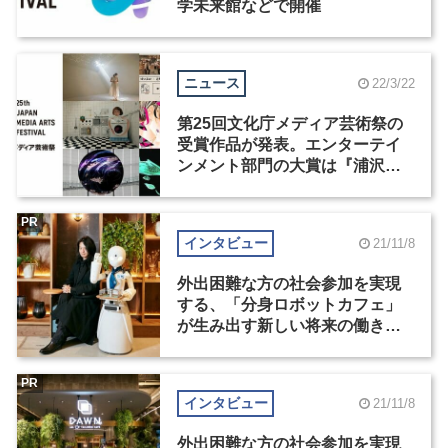
学未来館などで開催
ニュース
22/3/22
第25回文化庁メディア芸術祭の
受賞作品が発表。エンターテイ
ンメント部門の大賞は『浦沢直
樹の漫勉 neo ～安彦良和～』
PR
インタビュー
21/11/8
外出困難な方の社会参加を実現
する、「分身ロボットカフェ」
が生み出す新しい将来の働き方
（1）
PR
インタビュー
21/11/8
外出困難な方の社会参加を実現