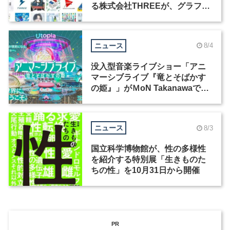
る株式会社THREEが、グラフィ
ックデザイナーを募集
ニュース
8/4
没入型音楽ライブショー「アニ
マーシブライブ『竜とそばかす
の姫』」がＭoN Takanawaで開
催
ニュース
8/3
国立科学博物館が、性の多様性
を紹介する特別展「生きものた
ちの性」を10月31日から開催
PR