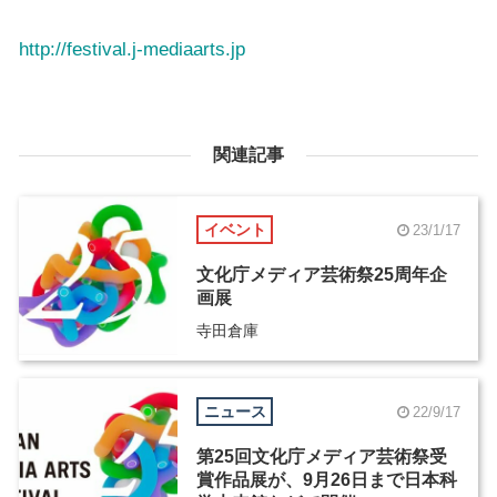
http://festival.j-mediaarts.jp
関連記事
イベント
23/1/17
文化庁メディア芸術祭25周年企
画展
寺田倉庫
ニュース
22/9/17
第25回文化庁メディア芸術祭受
賞作品展が、9月26日まで日本科