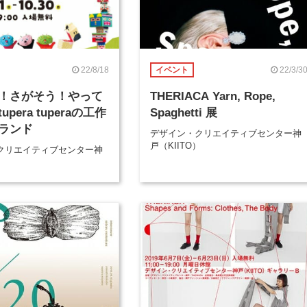
22/8/18
22/3/3
イベント
！さがそう！やって
THERIACA Yarn, Rope,
pera tuperaの工作
Spaghetti 展
ランド
デザイン・クリエイティブセンター神
戸（KIITO）
クリエイティブセンター神
）