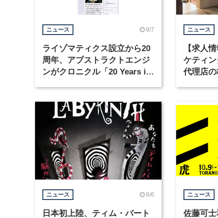
8/7
ニュース
ニュース
ライゾマティクス設立から20
【求人情
周年、アブストラクトエンジ
ケティン
ンがクロニクル「20 Years in
代理店の
Motion」を公開
グラフィ
集
8/6
ニュース
ニュース
日本初上陸、ティム・バート
佐藤可士