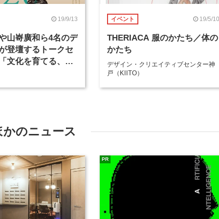
19/9/13
19/5/1
イベント
や山㟢廣和ら4名のデ
THERIACA 服のかたち／体の
が登壇するトークセ
かたち
「文化を育てる、デ
デザイン・クリエイティブセンター神
コンパス」が開催
戸（KIITO）
ほかのニュース
PR