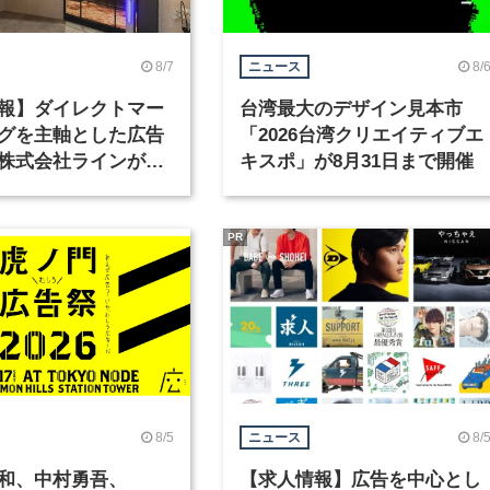
8/7
8/
ニュース
報】ダイレクトマー
台湾最大のデザイン見本市
グを主軸とした広告
「2026台湾クリエイティブエ
株式会社ラインが、
キスポ」が8月31日まで開催
ックデザイナーを募
PR
8/5
8/
ニュース
和、中村勇吾、
【求人情報】広告を中心とし