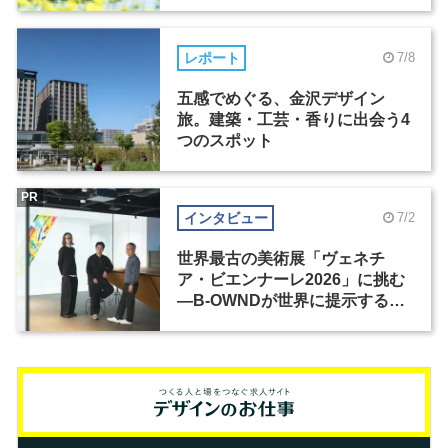
レポート
7/8
五感でめぐる、金沢デザイン
旅。建築・工芸・香りに出会う4
つのスポット
PR
インタビュー
7/2
世界最古の美術展「ヴェネチ
ア・ビエンナーレ2026」に挑む
―B-OWNDが世界に提示する美
の基準とは？（前編）