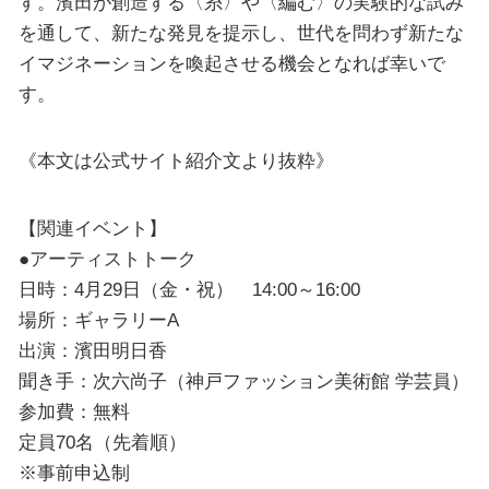
す。濱田が創造する〈糸〉や〈編む〉の実験的な試み
を通して、新たな発見を提示し、世代を問わず新たな
イマジネーションを喚起させる機会となれば幸いで
す。
《本文は公式サイト紹介文より抜粋》
【関連イベント】
●アーティストトーク
日時：4月29日（金・祝） 14:00～16:00
場所：ギャラリーA
出演：濱田明日香
聞き手：次六尚子（神戸ファッション美術館 学芸員）
参加費：無料
定員70名（先着順）
※事前申込制