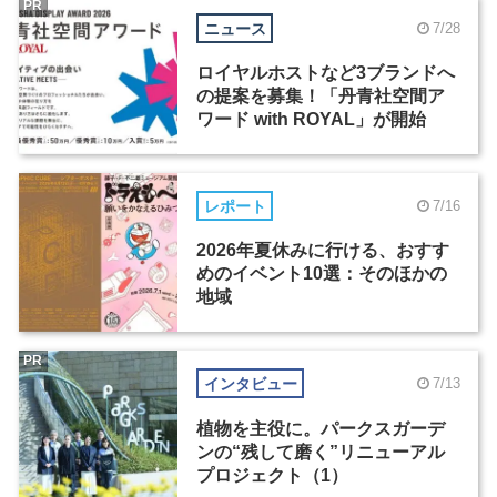
PR
ニュース
7/28
ロイヤルホストなど3ブランドへ
の提案を募集！「丹青社空間ア
ワード with ROYAL」が開始
レポート
7/16
2026年夏休みに行ける、おすす
めのイベント10選：そのほかの
地域
PR
インタビュー
7/13
植物を主役に。パークスガーデ
ンの“残して磨く”リニューアル
プロジェクト（1）