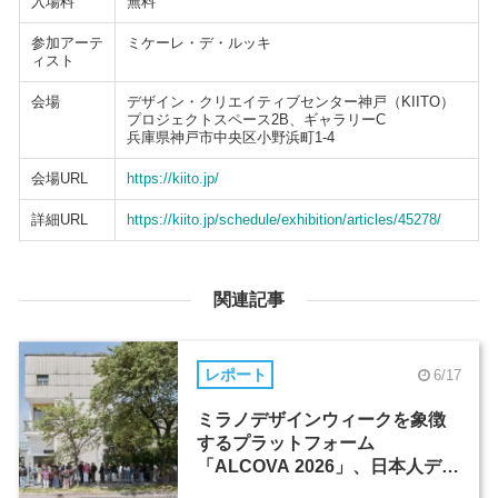
入場料
無料
参加アーテ
ミケーレ・デ・ルッキ
ィスト
会場
デザイン・クリエイティブセンター神戸（KIITO）
プロジェクトスペース2B、ギャラリーC
兵庫県神戸市中央区小野浜町1-4
会場URL
https://kiito.jp/
詳細URL
https://kiito.jp/schedule/exhibition/articles/45278/
関連記事
レポート
6/17
ミラノデザインウィークを象徴
するプラットフォーム
「ALCOVA 2026」、日本人デザ
イナーたちの活躍