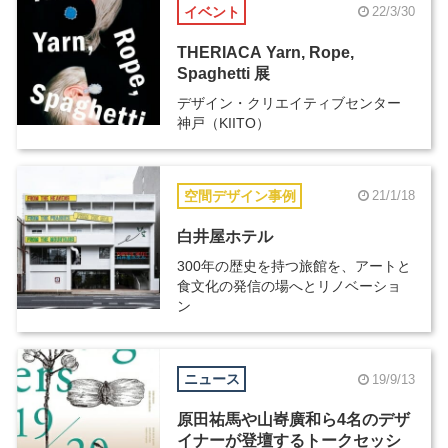
イベント
22/3/30
THERIACA Yarn, Rope,
Spaghetti 展
デザイン・クリエイティブセンター
神戸（KIITO）
空間デザイン事例
21/1/18
白井屋ホテル
300年の歴史を持つ旅館を、アートと
食文化の発信の場へとリノベーショ
ン
ニュース
19/9/13
原田祐馬や山㟢廣和ら4名のデザ
イナーが登壇するトークセッシ