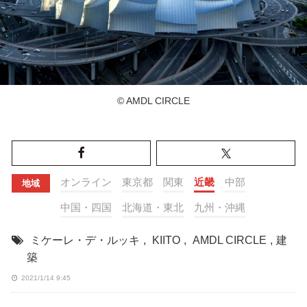
© AMDL CIRCLE
オンライン
東京都
関東
近畿
中部
地域
中国・四国
北海道・東北
九州・沖縄
ミケーレ・デ・ルッキ
,
KIITO
,
AMDL CIRCLE
,
建
築
2021/1/14 9:45