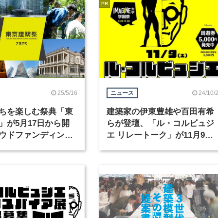
PR
25/5/16
24/10/
ニュース
ちを楽しむ祭典「東
建築家の伊東豊雄や百田有希
」が5月17日から開
らが登壇、「ル・コルビュジ
ウドファンディング
エ リレートーク」が11月9日
に開催