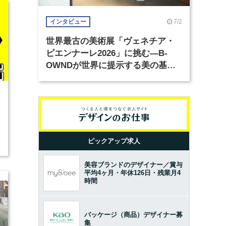
7/2
インタビュー
世界最古の美術展「ヴェネチア・
ビエンナーレ2026」に挑む―B-
OWNDが世界に提示する美の基準
とは？（前編）
2
ピックアップ求人
美容ブランドのデザイナー／賞与
平均4ヶ月・年休126日・残業月4
時間
パッケージ（商品）デザイナー募
集