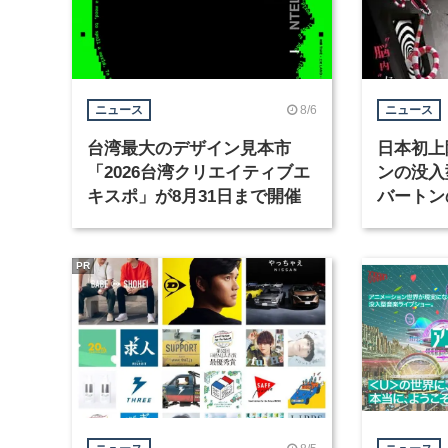
8/6
ニュース
ニュース
台湾最大のデザイン見本市
日本初上
「2026台湾クリエイティブエ
ンの没入
キスポ」が8月31日まで開催
バートン
京・豊洲
PR