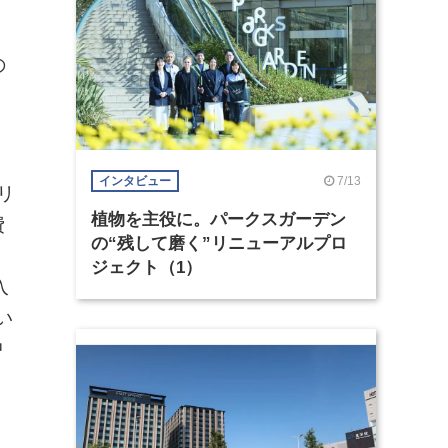
の
7/13
インタビュー
リ
植物を主役に。パークスガーデン
費
の“残して磨く”リニューアルプロ
イ
ジェクト（1）
入
い
中