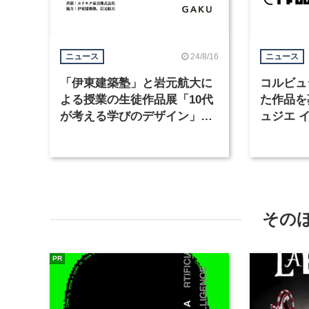
24/8/16
ニュース
ニュース
「伊東建築塾」と岩元航大に
コルビュ
よる授業の生徒作品展「10代
た作品を
が考える学びのデザイン」が8
ュジエ 
月23日から開催
その
PR