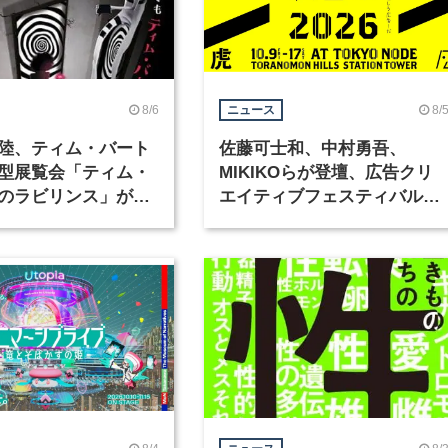
8/6
8/
ニュース
陸、ティム・バート
佐藤可士和、中村勇吾、
型展覧会「ティム・
MIKIKOらが登壇、広告クリ
のラビリンス」が東
エイティブフェスティバル
で開催
「虎ノ門広告祭」の第2回が
催