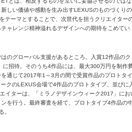
。YETとは、相反するものを互いに妥協させるのではな
新しい価値や感動を生み出すLEXUSのものづくりの
NAをテーマとすることで、次世代を担うクリエイター
るチャレンジ精神溢れるデザインへの期待をこめてい
はのグローバル支援があるところ。入賞12作品のク
」に招待。そのうち4作品には、最大300万円を制作
を通じて2017年1～3月の間で受賞作品のプロトタ
ィークのLEXUS会場で4作品のプロトタイプ、並びに
エイターは、「ミラノデザインウィーク2017」にお
ョンを行う。最終審査を経て、プロトタイプ4作品の
る。