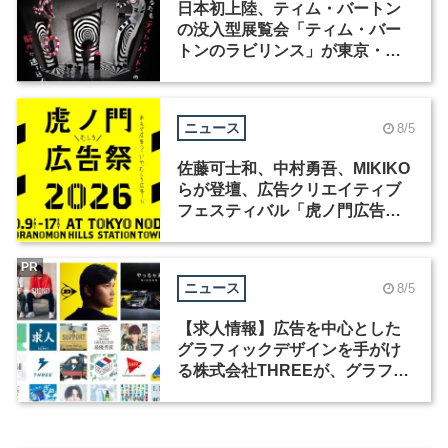
日本初上陸、ティム・バートン
の没入型展覧会「ティム・バー
トンのラビリンス」が東京・豊
洲で開催
ニュース
8/5
佐藤可士和、中村勇吾、MIKIKO
らが登壇、広告クリエイティブ
フェスティバル「虎ノ門広告
祭」の第2回が開催
PR
ニュース
8/5
【求人情報】広告を中心とした
グラフィックデザインを手がけ
る株式会社THREEが、グラフィ
ックデザイナーを募集