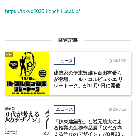
https://tokyo2025.kenchikusai.jp/
関連記事
PR
ニュース
24/10/2
建築家の伊東豊雄や百田有希ら
が登壇、「ル・コルビュジエ リ
レートーク」が11月9日に開催
ニュース
24/8/16
「伊東建築塾」と岩元航大によ
る授業の生徒作品展「10代が考
える学びのデザイン」が8月23日