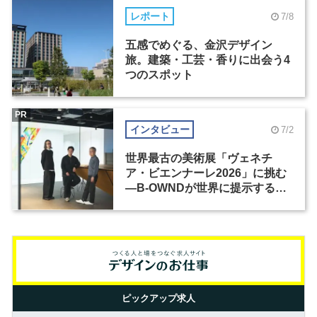
レポート
7/8
五感でめぐる、金沢デザイン
旅。建築・工芸・香りに出会う4
つのスポット
PR
インタビュー
7/2
世界最古の美術展「ヴェネチ
ア・ビエンナーレ2026」に挑む
―B-OWNDが世界に提示する美
の基準とは？（前編）
ピックアップ求人