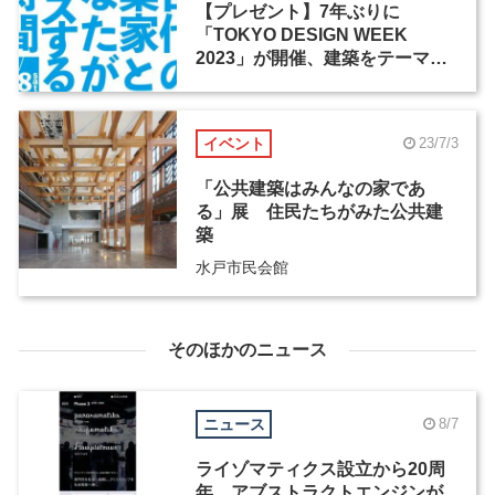
【プレゼント】7年ぶりに
「TOKYO DESIGN WEEK
2023」が開催、建築をテーマに
展示やフォーラムを実施
イベント
23/7/3
「公共建築はみんなの家であ
る」展 住民たちがみた公共建
築
水戸市民会館
そのほかのニュース
ニュース
8/7
ライゾマティクス設立から20周
年、アブストラクトエンジンが