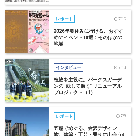
レポート
7/16
2026年夏休みに行ける、おすす
めのイベント10選：そのほかの
地域
PR
インタビュー
7/13
植物を主役に。パークスガーデ
ンの“残して磨く”リニューアル
プロジェクト（1）
レポート
7/8
五感でめぐる、金沢デザイン
旅。建築・工芸・香りに出会う4