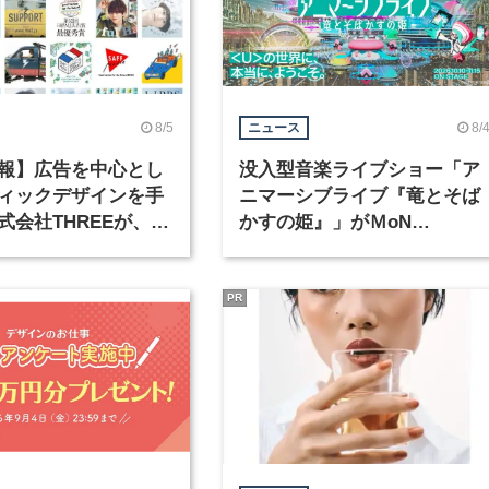
8/5
8/
ニュース
報】広告を中心とし
没入型音楽ライブショー「ア
ィックデザインを手
ニマーシブライブ『竜とそば
式会社THREEが、グ
かすの姫』」がＭoN
クデザイナーを募集
Takanawaで開催
PR