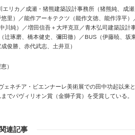
川エリカ／成瀬・猪熊建築設計事務所（猪熊純、成瀬
野悠里）／能作アーキテクツ（能作文徳、能作淳平）
室（中川純）／増田信吾＋大坪克亘／青木弘司建築設計
dajiba]（辻琢磨、橋本健史、彌田徹）／BUS（伊藤暁、坂
家成俊勝、赤代武志、土井亘）
理恵）
5回ヴェネチア・ビエンナーレ美術展での田中功起以来
れまでパヴィリオン賞（金獅子賞）を受賞している。
関連記事