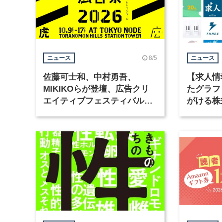
8/5
ニュース
ニュース
佐藤可士和、中村勇吾、
【求人情
MIKIKOらが登壇、広告クリ
たグラフ
エイティブフェスティバル
がける株
「虎ノ門広告祭」の第2回が開
ラフィッ
催