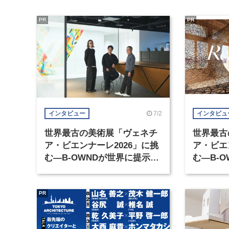
PR
PR
7/2
インタビュー
インタビュ
世界最古の美術展「ヴェネチ
世界最古
ア・ビエンナーレ2026」に挑
ア・ビエ
む―B-OWNDが世界に提示す
む―B-
る美の基準とは？（前編）
る美の基
PR