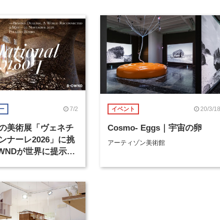
7/2
20/3/1
ー
イベント
の美術展「ヴェネチ
Cosmo- Eggs｜宇宙の卵
ンナーレ2026」に挑
アーティゾン美術館
OWNDが世界に提示す
準とは？（後編）