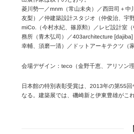
菱川勢一／mnm（常山未央）／西田司＋中
友梨）／仲建築設計スタジオ（仲俊治、宇
miCo.（今村水紀、篠原勲）／レビ設計
務所（青木弘司）／403architecture [
幸輔、須磨一清）／ドットアーキテクツ（
会場デザイン：teco（金野千恵、アリソン
日本館の特別表彰受賞は、2013年の第5
なる。建築展では、磯崎新と伊東豊雄がこ