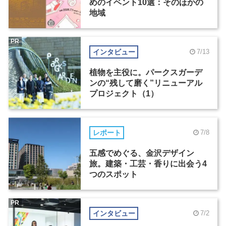
めのイベント10選：そのほかの
地域
PR
インタビュー
7/13
植物を主役に。パークスガーデ
ンの“残して磨く”リニューアル
プロジェクト（1）
レポート
7/8
五感でめぐる、金沢デザイン
旅。建築・工芸・香りに出会う4
つのスポット
PR
インタビュー
7/2