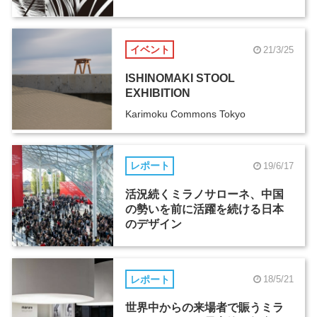
イベント
21/3/25
ISHINOMAKI STOOL
EXHIBITION
Karimoku Commons Tokyo
レポート
19/6/17
活況続くミラノサローネ、中国
の勢いを前に活躍を続ける日本
のデザイン
レポート
18/5/21
世界中からの来場者で賑うミラ