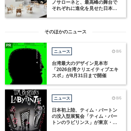
ノサローネと、最高峰の舞台で
それぞれに進化を見せた日本企
業5社
そのほかのニュース
PR
ニュース
8/6
台湾最大のデザイン見本市
「2026台湾クリエイティブエキ
スポ」が8月31日まで開催
ニュース
8/6
日本初上陸、ティム・バートン
の没入型展覧会「ティム・バー
トンのラビリンス」が東京・豊
洲で開催