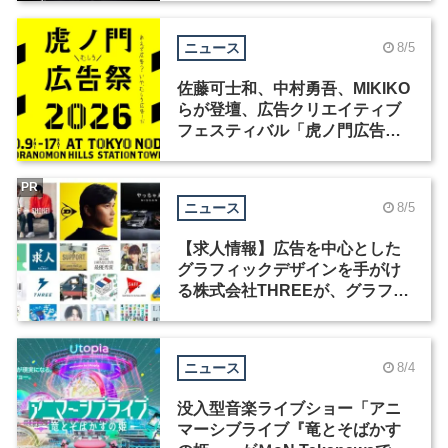
ニュース
8/5
佐藤可士和、中村勇吾、MIKIKO
らが登壇、広告クリエイティブ
フェスティバル「虎ノ門広告
祭」の第2回が開催
PR
ニュース
8/5
【求人情報】広告を中心とした
グラフィックデザインを手がけ
る株式会社THREEが、グラフィ
ックデザイナーを募集
ニュース
8/4
没入型音楽ライブショー「アニ
マーシブライブ『竜とそばかす