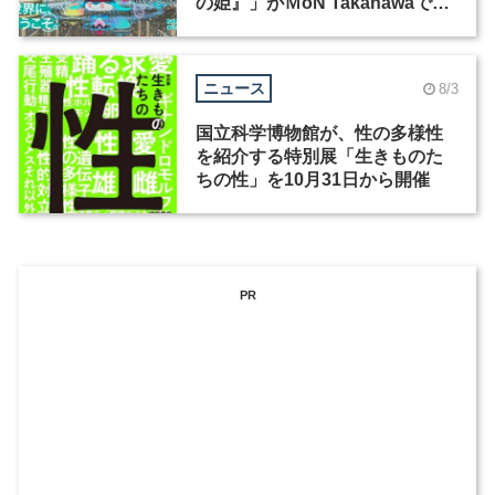
の姫』」がＭoN Takanawaで開
催
ニュース
8/3
国立科学博物館が、性の多様性
を紹介する特別展「生きものた
ちの性」を10月31日から開催
PR