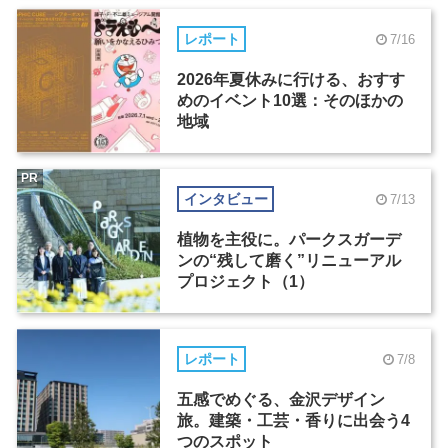
レポート
7/16
2026年夏休みに行ける、おすす
めのイベント10選：そのほかの
地域
PR
インタビュー
7/13
植物を主役に。パークスガーデ
ンの“残して磨く”リニューアル
プロジェクト（1）
レポート
7/8
五感でめぐる、金沢デザイン
旅。建築・工芸・香りに出会う4
つのスポット