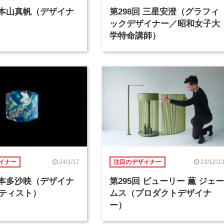
回 本山真帆（デザイナ
第298回 三星安澄（グラフィ
ックデザイナー／昭和女子大
学特命講師）
24/1/17
23/12/1
イナー
注目のデザイナー
回 本多沙映（デザイナ
第295回 ビューリー 薫 ジェー
ティスト）
ムス（プロダクトデザイナ
ー）