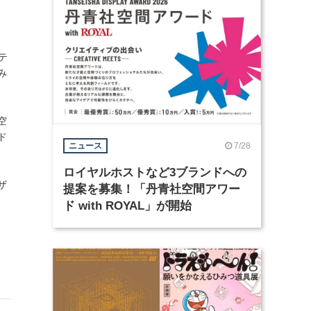
テ
み
空
ド
7/28
ニュース
ロイヤルホストなど3ブランドへの
ザ
提案を募集！「丹青社空間アワー
ド with ROYAL」が開始