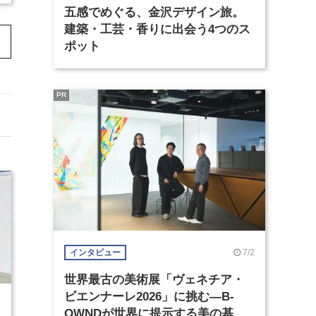
五感でめぐる、金沢デザイン旅。
建築・工芸・香りに出会う4つのス
ポット
PR
7/2
インタビュー
世界最古の美術展「ヴェネチア・
ビエンナーレ2026」に挑む―B-
0
OWNDが世界に提示する美の基準