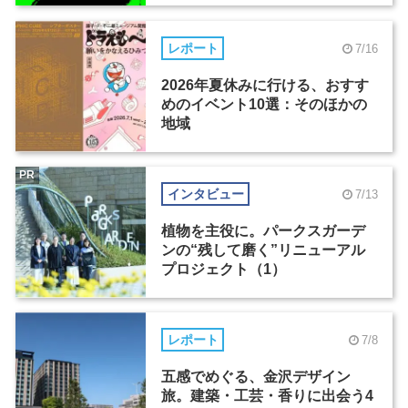
レポート
7/16
2026年夏休みに行ける、おすす
めのイベント10選：そのほかの
地域
PR
インタビュー
7/13
植物を主役に。パークスガーデ
ンの“残して磨く”リニューアル
プロジェクト（1）
レポート
7/8
五感でめぐる、金沢デザイン
旅。建築・工芸・香りに出会う4