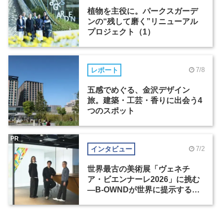
植物を主役に。パークスガーデ
ンの“残して磨く”リニューアル
プロジェクト（1）
レポート
7/8
五感でめぐる、金沢デザイン
旅。建築・工芸・香りに出会う4
つのスポット
PR
インタビュー
7/2
世界最古の美術展「ヴェネチ
ア・ビエンナーレ2026」に挑む
―B-OWNDが世界に提示する美
の基準とは？（前編）