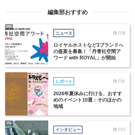
編集部おすすめ
PR
ニュース
7/28
ロイヤルホストなど3ブランドへ
の提案を募集！「丹青社空間ア
ワード with ROYAL」が開始
レポート
7/16
2026年夏休みに行ける、おすす
めのイベント10選：そのほかの
地域
PR
インタビュー
7/13