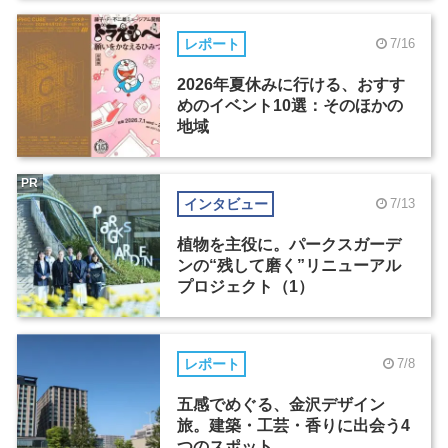
レポート
7/16
2026年夏休みに行ける、おすす
めのイベント10選：そのほかの
地域
PR
インタビュー
7/13
植物を主役に。パークスガーデ
ンの“残して磨く”リニューアル
プロジェクト（1）
レポート
7/8
五感でめぐる、金沢デザイン
旅。建築・工芸・香りに出会う4
つのスポット