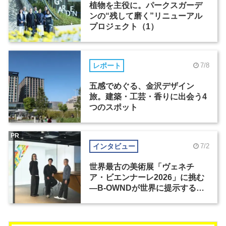
植物を主役に。パークスガーデ
ンの“残して磨く”リニューアル
プロジェクト（1）
レポート
7/8
五感でめぐる、金沢デザイン
旅。建築・工芸・香りに出会う4
つのスポット
PR
インタビュー
7/2
世界最古の美術展「ヴェネチ
ア・ビエンナーレ2026」に挑む
―B-OWNDが世界に提示する美
の基準とは？（前編）