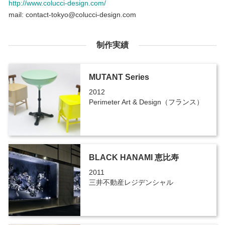
http://www.colucci-design.com/
mail: contact-tokyo@colucci-design.com
制作実績
MUTANT Series
2012
Perimeter Art & Design（フランス）
BLACK HANAMI 恵比寿
2011
三井不動産レジデンシャル