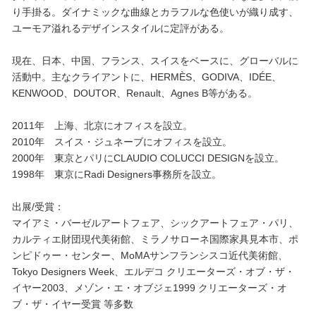
り手掛る。ダイナミックな曲線とカラフルな色使いが織り成す、
ユーモア溢れるデザインスタイルに定評がある。
現在、日本、中国、フランス、スイスをベースに、グローバルに
活動中。主なクライアントに、HERMÈS、GODIVA、IDÉE、
KENWOOD、DOUTOR、Renault、Agnes B等がある。
2011年 上海、北京にオフィスを設立。
2010年 スイス・ジュネーブにオフィスを設立。
2000年 東京とパリにCLAUDIO COLUCCI DESIGNを設立。
1998年 東京にRadi Designers事務所を設立。
出展/受賞：
マイアミ・バーゼルアートフェア、シックアートフェア・パリ、
カルティエ財団現代美術館、ミラノサローネ国際家具見本市、ポ
ンピドゥー・センター、MoMAサンフランシスコ近代美術館、
Tokyo Designers Week、エルデコ クリエーターズ・オブ・ザ・
イヤー2003、メゾン・エ・オブジェ1999 クリエーターズ・オ
ブ・ザ・イヤー受賞 等多数