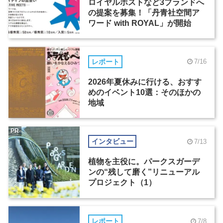
ロイヤルホストなど3ブランドへ
の提案を募集！「丹青社空間ア
ワード with ROYAL」が開始
レポート
7/16
2026年夏休みに行ける、おすす
めのイベント10選：そのほかの
地域
PR
インタビュー
7/13
植物を主役に。パークスガーデ
ンの“残して磨く”リニューアル
プロジェクト（1）
レポート
7/8