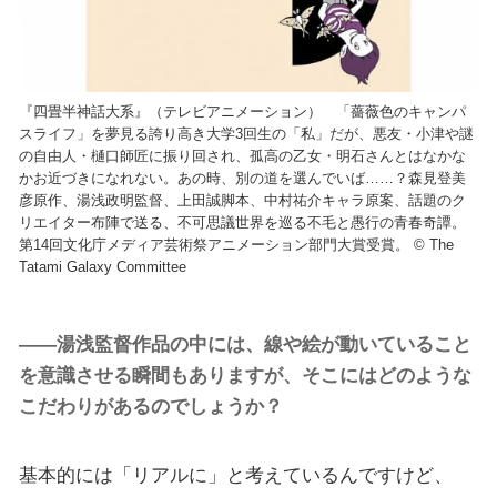
『四畳半神話大系』（テレビアニメーション） 「薔薇色のキャンパ
スライフ」を夢見る誇り高き大学3回生の「私」だが、悪友・小津や謎
の自由人・樋口師匠に振り回され、孤高の乙女・明石さんとはなかな
かお近づきになれない。あの時、別の道を選んでいば……？森見登美
彦原作、湯浅政明監督、上田誠脚本、中村祐介キャラ原案、話題のク
リエイター布陣で送る、不可思議世界を巡る不毛と愚行の青春奇譚。
第14回文化庁メディア芸術祭アニメーション部門大賞受賞。 © The
Tatami Galaxy Committee
――湯浅監督作品の中には、線や絵が動いていること
を意識させる瞬間もありますが、そこにはどのような
こだわりがあるのでしょうか？
基本的には「リアルに」と考えているんですけど、