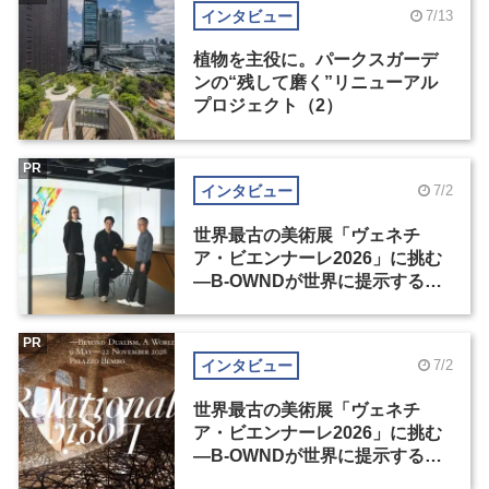
インタビュー
7/13
植物を主役に。パークスガーデ
ンの“残して磨く”リニューアル
プロジェクト（2）
PR
インタビュー
7/2
世界最古の美術展「ヴェネチ
ア・ビエンナーレ2026」に挑む
―B-OWNDが世界に提示する美
の基準とは？（前編）
PR
インタビュー
7/2
世界最古の美術展「ヴェネチ
ア・ビエンナーレ2026」に挑む
―B-OWNDが世界に提示する美
の基準とは？（後編）