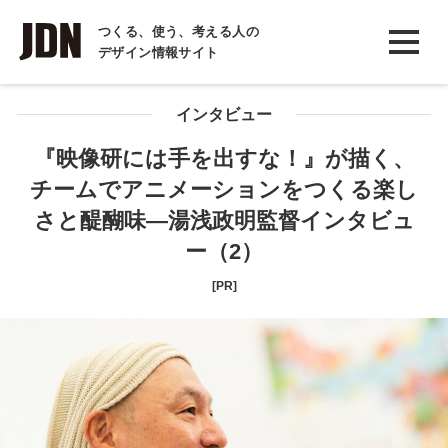
INTERVIEW
つくる、使う、考える人の
デザイン情報サイト
インタビュー
REPORT
インタビュー
レポート
『映像研には手を出すな！』が描く、
チームでアニメーションをつくる楽し
COLUMN
さと醍醐味―湯浅政明監督インタビュ
コラム
ー（2）
[PR]