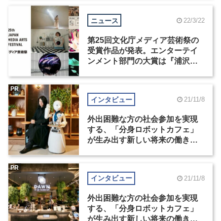
ニュース
22/3/22
第25回文化庁メディア芸術祭の
受賞作品が発表。エンターテイ
ンメント部門の大賞は『浦沢直
樹の漫勉 neo ～安彦良和～』
PR
インタビュー
21/11/8
外出困難な方の社会参加を実現
する、「分身ロボットカフェ」
が生み出す新しい将来の働き方
（1）
PR
インタビュー
21/11/8
外出困難な方の社会参加を実現
する、「分身ロボットカフェ」
が生み出す新しい将来の働き方