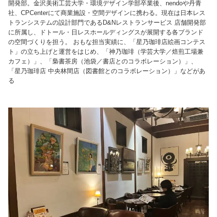
開発部。金沢美術工芸大学・環境デザイン学部卒業後、nendoや丹青
社、CPCenterにて商業施設・空間デザインに携わる。現在は日本レス
トランシステムの設計部門であるD&Nレストランサービス 店舗開発部
に所属し、ドトール・日レスホールディングスが展開する各ブランド
の空間づくりを担う。 おもな担当実績に、「星乃珈琲店絵画コンテス
ト」の立ち上げと運営をはじめ、「神乃珈琲（学芸大学／焙煎工場兼
カフェ）」、「梟書茶房（池袋／書店とのコラボレーション）」、
「星乃珈琲店 中央林間店（図書館とのコラボレーション）」などがあ
る