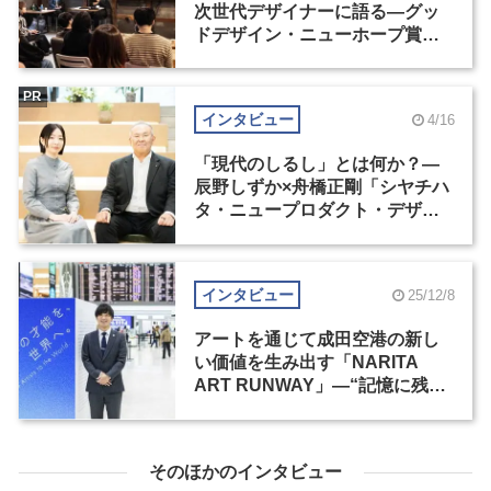
次世代デザイナーに語る―グッ
ドデザイン・ニューホープ賞セ
ミナー（2）
PR
インタビュー
4/16
「現代のしるし」とは何か？―
辰野しずか×舟橋正剛「シヤチハ
タ・ニュープロダクト・デザイ
ン・コンペティション」
インタビュー
25/12/8
アートを通じて成田空港の新し
い価値を生み出す「NARITA
ART RUNWAY」―“記憶に残る
場所”を目指して
そのほかのインタビュー