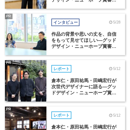
委員長対談（1）
PR
インタビュー
5/28
作品の背景や思いの丈を、自信
をもって見せてほしい―グッド
デザイン・ニューホープ賞審査
委員長対談（2）
PR
レポート
5/12
倉本仁・原田祐馬・田嶋宏行が
次世代デザイナーに語る―グッ
ドデザイン・ニューホープ賞セ
ミナー（1）
PR
レポート
5/12
倉本仁・原田祐馬・田嶋宏行が