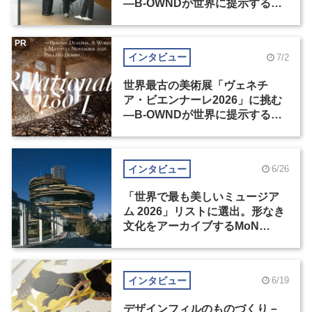
―B-OWNDが世界に提示する美
の基準とは？（前編）
PR
インタビュー
7/2
世界最古の美術展「ヴェネチ
ア・ビエンナーレ2026」に挑む
―B-OWNDが世界に提示する美
の基準とは？（後編）
インタビュー
6/26
「世界で最も美しいミュージア
ム 2026」リストに選出。形なき
文化をアーカイブするMoN
Takanawa
インタビュー
6/19
デザインフィルのものづくり－