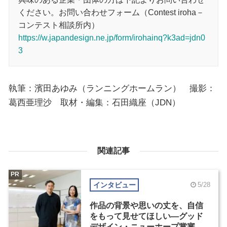
ください。お問い合わせフォーム（Contest iroha－
コンテスト相談所内）
https://w.japandesign.ne.jp/form/irohainq?k3ad=jdn0
3
執筆：濱田あゆみ（ランニングホームラン） 撮影：
葛西亜理沙 取材・編集：石田織座（JDN）
関連記事
PR
インタビュー
5/28
作品の背景や思いの丈を、自信
をもって見せてほしい―グッド
デザイン・ニューホープ賞審査