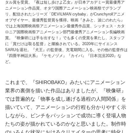
タル賞を受賞。『夜は短し歩けよ乙女』が日本アカデミー賞最優秀ア
ニメーション作品賞、オタワ国際アニメーション映画祭でグランプ
リ、配信されたシリーズ「DEVILMAN crybaby」がCrunchyrollアニメ
オブザイヤー、最優秀監督賞を獲得。映画『きみと、波にのれたら』
では上海国際映画祭アニメーション最優秀作品賞、シッチェス・カタ
ロニア国際映画祭アニメーション部門最優秀アニメーション長編映画
賞。『映像研には手を出すな！』でも多くの受賞を果たし、スタッフ
に「賞だけは取る監督」と揶揄されている。2020年にサイエンス
SARUを退社。『犬王』の監督後、充電期間に入る。その他の監督作は
『四畳半神話大系』『ケモノヅメ』『カイバ』『日本沈没2020』な
ど。
これまで、『SHIROBAKO』みたいにアニメーション
業界の裏側を描いた作品はありましたが、『映像研』
では普遍的な「物事を成し遂げる過程の人間関係」を
描いていて、アニメーションの行程も分かりやすく示
しながら、ピンチをパッションで成功に導く登場人物
たちの姿が描かれているのかなと思いました。制作時
のいろんな状況におけるクリエイターの思考に特化し