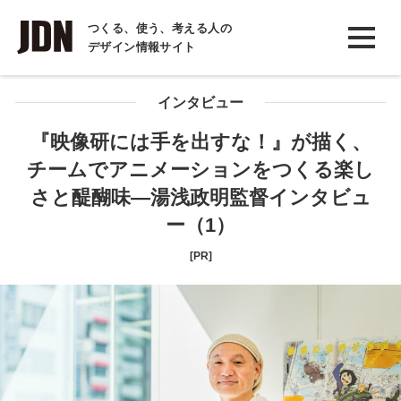
INTERVIEW
つくる、使う、考える人の
デザイン情報サイト
インタビュー
REPORT
インタビュー
レポート
『映像研には手を出すな！』が描く、
チームでアニメーションをつくる楽し
COLUMN
さと醍醐味―湯浅政明監督インタビュ
コラム
ー（1）
[PR]