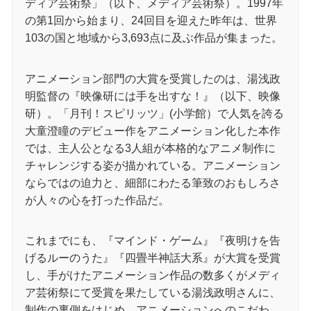
ディア芸術祭」（以下、メディア芸術祭）。1997年
の第1回から始まり、24回目を迎えた昨年は、世界
103の国と地域から3,693点に及ぶ作品が集まった。
アニメーション部門の大賞を受賞したのは、湯浅政
明監督の『映像研には手を出すな！』（以下、映像
研）。「月刊！スピリッツ」(小学館）で人気を誇る
大童澄瞳のデビュー作をアニメーション化した本作
では、主人公となる3人組が本格的なアニメ制作に
チャレンジする姿が描かれている。アニメーション
ならではの迫力と、細部にわたる筆致のおもしろさ
が人々の心を打った作品だ。
これまでにも、『マインド・ゲーム』『夜明けを告
げるルーのうた』『四畳半神話大系』が大賞を受賞
し、手がけたアニメーション作品の数多くがメディ
ア芸術祭にて受賞を果たしている湯浅政明さんに、
制作の裏側をはじめ、アニメーションへのこだわ