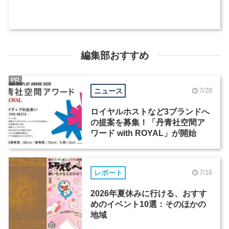
編集部おすすめ
PR
ニュース
7/28
ロイヤルホストなど3ブランドへ
の提案を募集！「丹青社空間ア
ワード with ROYAL」が開始
レポート
7/16
2026年夏休みに行ける、おすす
めのイベント10選：そのほかの
地域