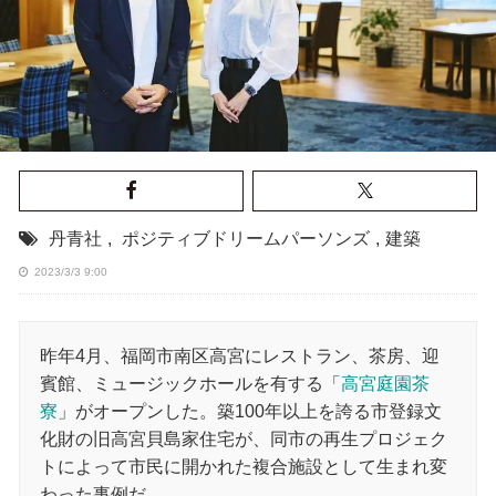
丹青社
,
ポジティブドリームパーソンズ
,
建築
2023/3/3 9:00
昨年4月、福岡市南区高宮にレストラン、茶房、迎
賓館、ミュージックホールを有する「
高宮庭園茶
寮
」がオープンした。築100年以上を誇る市登録文
化財の旧高宮貝島家住宅が、同市の再生プロジェク
トによって市民に開かれた複合施設として生まれ変
わった事例だ。