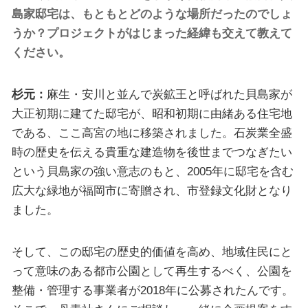
島家邸宅は、もともとどのような場所だったのでしょ
うか？プロジェクトがはじまった経緯も交えて教えて
ください。
杉元：
麻生・安川と並んで炭鉱王と呼ばれた貝島家が
大正初期に建てた邸宅が、昭和初期に由緒ある住宅地
である、ここ高宮の地に移築されました。石炭業全盛
時の歴史を伝える貴重な建造物を後世までつなぎたい
という貝島家の強い意志のもと、2005年に邸宅を含む
広大な緑地が福岡市に寄贈され、市登録文化財となり
ました。
そして、この邸宅の歴史的価値を高め、地域住民にと
って意味のある都市公園として再生するべく、公園を
整備・管理する事業者が2018年に公募されたんです。