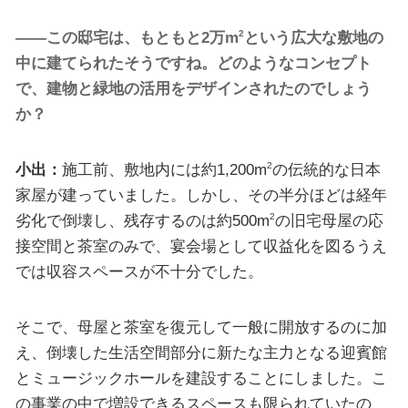
――この邸宅は、もともと2万m
という広大な敷地の
2
中に建てられたそうですね。どのようなコンセプト
で、建物と緑地の活用をデザインされたのでしょう
か？
小出：
施工前、敷地内には約1,200m
の伝統的な日本
2
家屋が建っていました。しかし、その半分ほどは経年
劣化で倒壊し、残存するのは約500m
の旧宅母屋の応
2
接空間と茶室のみで、宴会場として収益化を図るうえ
では収容スペースが不十分でした。
そこで、母屋と茶室を復元して一般に開放するのに加
え、倒壊した生活空間部分に新たな主力となる迎賓館
とミュージックホールを建設することにしました。こ
の事業の中で増設できるスペースも限られていたの