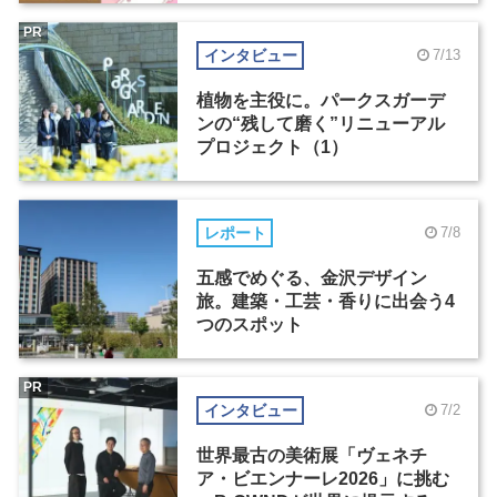
PR
インタビュー
7/13
植物を主役に。パークスガーデ
ンの“残して磨く”リニューアル
プロジェクト（1）
レポート
7/8
五感でめぐる、金沢デザイン
旅。建築・工芸・香りに出会う4
つのスポット
PR
インタビュー
7/2
世界最古の美術展「ヴェネチ
ア・ビエンナーレ2026」に挑む