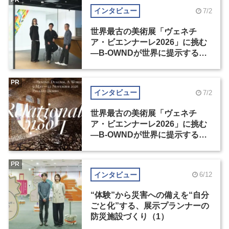
PR
インタビュー
7/2
世界最古の美術展「ヴェネチ
ア・ビエンナーレ2026」に挑む
―B-OWNDが世界に提示する美
の基準とは？（前編）
PR
インタビュー
7/2
世界最古の美術展「ヴェネチ
ア・ビエンナーレ2026」に挑む
―B-OWNDが世界に提示する美
の基準とは？（後編）
PR
インタビュー
6/12
“体験”から災害への備えを“自分
ごと化”する、展示プランナーの
防災施設づくり（1）