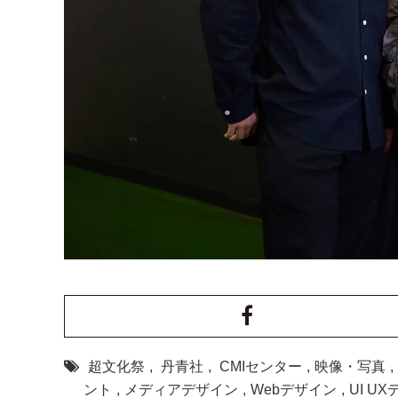
超文化祭
,
丹青社
,
CMIセンター
,
映像・写真
,
ント
,
メディアデザイン
,
Webデザイン
,
UI U