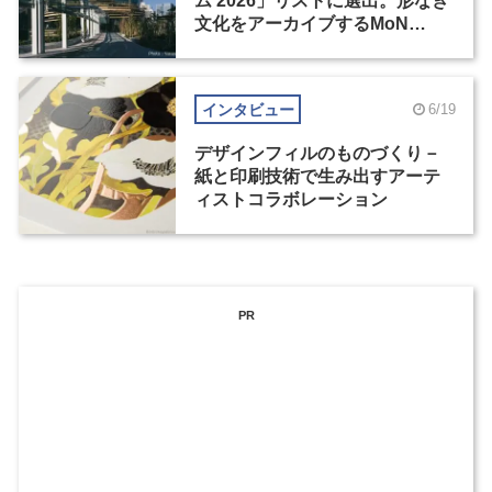
ム 2026」リストに選出。形なき
文化をアーカイブするMoN
Takanawa
インタビュー
6/19
デザインフィルのものづくり－
紙と印刷技術で生み出すアーテ
ィストコラボレーション
PR