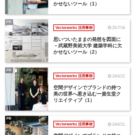
かせないツール（1）
PR
25/7/16
Vectorworks 活用事例
思いついたままの発想を図面に
－武蔵野美術大学 建築学科に欠
かせないツール（2）
PR
24/6/21
Vectorworks 活用事例
空間デザインでブランドの持つ
美の世界へ惹き込むー資生堂ク
リエイティブ（1）
PR
24/6/21
Vectorworks 活用事例