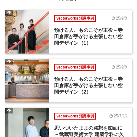
PR
25/9/8
Vectorworks 活用事例
預ける人、ものこそが主役－寺
田倉庫が手がける主張しない空
間デザイン（1）
PR
25/9/8
Vectorworks 活用事例
預ける人、ものこそが主役－寺
田倉庫が手がける主張しない空
間デザイン（2）
PR
25/7/16
Vectorworks 活用事例
思いついたままの発想を図面に
－武蔵野美術大学 建築学科に欠