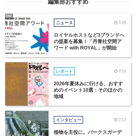
編集部おすすめ
PR
ニュース
7/28
ロイヤルホストなど3ブランドへ
の提案を募集！「丹青社空間ア
ワード with ROYAL」が開始
レポート
7/16
2026年夏休みに行ける、おすす
めのイベント10選：そのほかの
地域
PR
インタビュー
7/13
植物を主役に。パークスガーデ