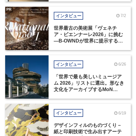
PR
インタビュー
7/2
世界最古の美術展「ヴェネチ
ア・ビエンナーレ2026」に挑む
―B-OWNDが世界に提示する美
の基準とは？（後編）
インタビュー
6/26
「世界で最も美しいミュージア
ム 2026」リストに選出。形なき
文化をアーカイブするMoN
Takanawa
インタビュー
6/19
デザインフィルのものづくり－
紙と印刷技術で生み出すアーテ