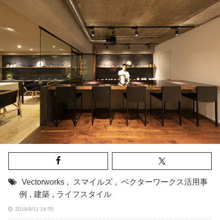
Vectorworks
,
スマイルズ
,
ベクターワークス活用事
例
,
建築
,
ライフスタイル
2019/9/11 14:55