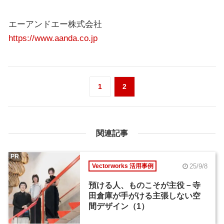
エーアンドエー株式会社
https://www.aanda.co.jp
1
2
関連記事
PR
25/9/8
Vectorworks 活用事例
預ける人、ものこそが主役－寺
田倉庫が手がける主張しない空
間デザイン（1）