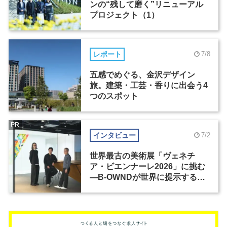
ンの“残して磨く”リニューアル
プロジェクト（1）
レポート
7/8
五感でめぐる、金沢デザイン
旅。建築・工芸・香りに出会う4
つのスポット
PR
インタビュー
7/2
世界最古の美術展「ヴェネチ
ア・ビエンナーレ2026」に挑む
―B-OWNDが世界に提示する美
の基準とは？（前編）