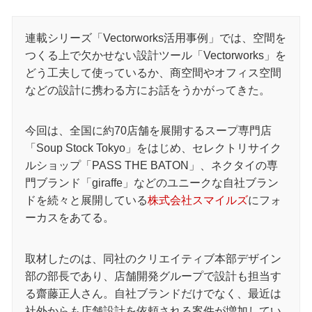
連載シリーズ「Vectorworks活用事例」では、空間を
つくる上で欠かせない設計ツール「Vectorworks」を
どう工夫して使っているか、商空間やオフィス空間
などの設計に携わる方にお話をうかがってきた。
今回は、全国に約70店舗を展開するスープ専門店
「Soup Stock Tokyo」をはじめ、セレクトリサイク
ルショップ「PASS THE BATON」、ネクタイの専
門ブランド「giraffe」などのユニークな自社ブラン
ドを続々と展開している
株式会社スマイルズ
にフォ
ーカスをあてる。
取材したのは、同社のクリエイティブ本部デザイン
部の部長であり、店舗開発グループで設計も担当す
る齋藤正人さん。自社ブランドだけでなく、最近は
社外からも店舗設計を依頼される案件が増加してい