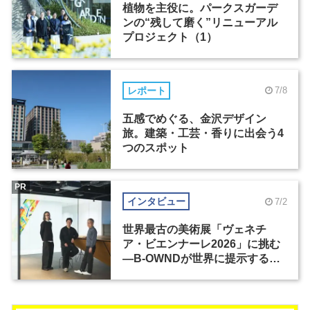
植物を主役に。パークスガーデ
ンの“残して磨く”リニューアル
プロジェクト（1）
レポート
7/8
五感でめぐる、金沢デザイン
旅。建築・工芸・香りに出会う4
つのスポット
PR
インタビュー
7/2
世界最古の美術展「ヴェネチ
ア・ビエンナーレ2026」に挑む
―B-OWNDが世界に提示する美
の基準とは？（前編）