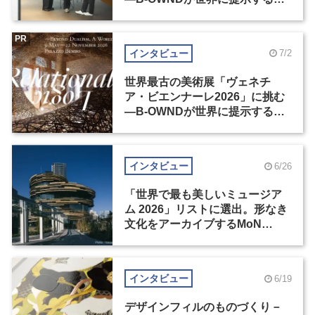
の基準とは？（前編）
PR
インタビュー
7/2
世界最古の美術展「ヴェネチ
ア・ビエンナーレ2026」に挑む
―B-OWNDが世界に提示する美
の基準とは？（後編）
インタビュー
6/26
「世界で最も美しいミュージア
ム 2026」リストに選出。形なき
文化をアーカイブするMoN
Takanawa
インタビュー
6/19
デザインフィルのものづくり－