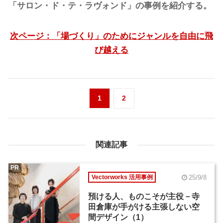
「サロン・ド・テ・ラヴォンド」の事例を紹介する。
次ページ：「場づくり」のためにジャンルを自由に飛
び越える
1
2
関連記事
PR
25/9/8
Vectorworks 活用事例
預ける人、ものこそが主役－寺
田倉庫が手がける主張しない空
間デザイン（1）