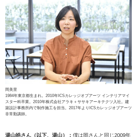
岡美里
1984年東京都生まれ。2010年ICSカレッジオブアーツ インテリアマイ
スター科卒業。2010年株式会社アラキ＋ササキアーキテクツ入社。建
築設計事務所内で制作施工を担当。2017年よりICSカレッジオブアーツ
非常勤講師。
湯山皓さん（以下、湯山）：
僕は岡さんと同じ2009年