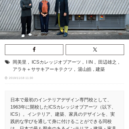
岡美里
,
ICSカレッジオブアーツ
,
I IN
,
田辺雄之
,
アラキ＋ササキアーキテクツ
,
湯山皓
,
建築
2019/11/18 11:30
日本で最初のインテリアデザイン専門校として、
1963年に開校したICSカレッジオブアーツ（以下、
ICS）。インテリア、建築、家具のデザインを、実
践的な学びを通して身に付けることができる同校
は、日本で最も歴史のあるインテリア・建築・家具