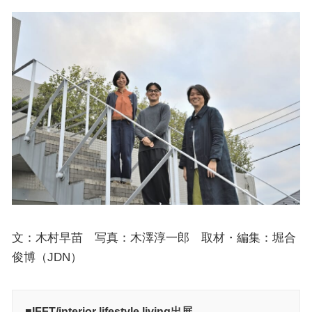
文：木村早苗 写真：木澤淳一郎 取材・編集：堀合
俊博（JDN）
■IFFT/interior lifestyle living出展