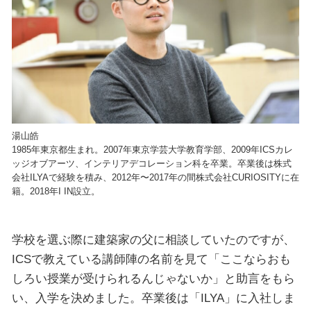
湯山皓
1985年東京都生まれ。2007年東京学芸大学教育学部、2009年ICSカレ
ッジオブアーツ、インテリアデコレーション科を卒業。卒業後は株式
会社ILYAで経験を積み、2012年〜2017年の間株式会社CURIOSITYに在
籍。2018年I IN設立。
学校を選ぶ際に建築家の父に相談していたのですが、
ICSで教えている講師陣の名前を見て「ここならおも
しろい授業が受けられるんじゃないか」と助言をもら
い、入学を決めました。卒業後は「ILYA」に入社しま