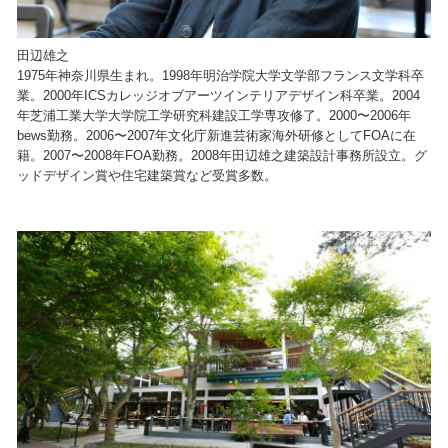
田辺雄之
1975年神奈川県生まれ。1998年明治学院大学文学部フランス文学科卒
業。2000年ICSカレッジオブアーツインテリアデザイン科卒業。2004
年芝浦工業大学大学院工学研究科建設工学専攻修了。2000〜2006年
bews勤務。2006〜2007年文化庁新進芸術家海外研修としてFOAに在
籍。2007〜2008年FOA勤務。2008年田辺雄之建築設計事務所設立。グ
ッドデザイン賞や住宅建築賞など受賞多数。