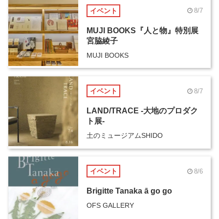
イベント
8/7
MUJI BOOKS『人と物』特別展
宮脇綾子
MUJI BOOKS
イベント
8/7
LAND/TRACE -大地のプロダク
ト展-
土のミュージアムSHIDO
イベント
8/6
Brigitte Tanaka ā go go
OFS GALLERY