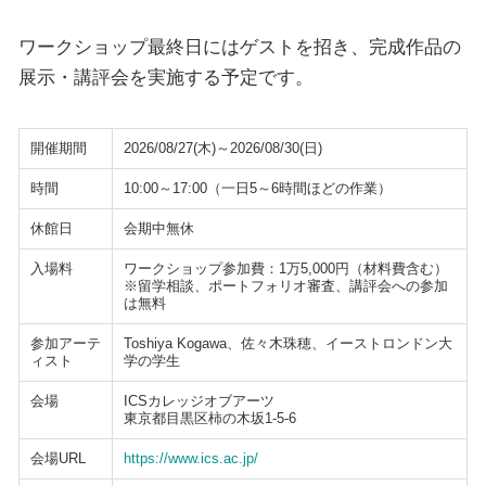
ワークショップ最終日にはゲストを招き、完成作品の
展示・講評会を実施する予定です。
開催期間
2026/08/27(木)～2026/08/30(日)
時間
10:00～17:00（一日5～6時間ほどの作業）
休館日
会期中無休
入場料
ワークショップ参加費：1万5,000円（材料費含む）
※留学相談、ポートフォリオ審査、講評会への参加
は無料
参加アーテ
Toshiya Kogawa、佐々木珠穂、イーストロンドン大
ィスト
学の学生
会場
ICSカレッジオブアーツ
東京都目黒区柿の木坂1-5-6
会場URL
https://www.ics.ac.jp/