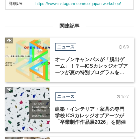
詳細URL
https://www.instagram.com/uel.japan.workshop/
関連記事
PR
ニュース
6/9
オープンキャンパスが「脱出ゲ
ーム」！？―ICSカレッジオブア
ーツが夏の特別プログラムを開
催
PR
ニュース
1/27
建築・インテリア・家具の専門
学校 ICSカレッジオブアーツが
「卒業制作作品展2026」を開催