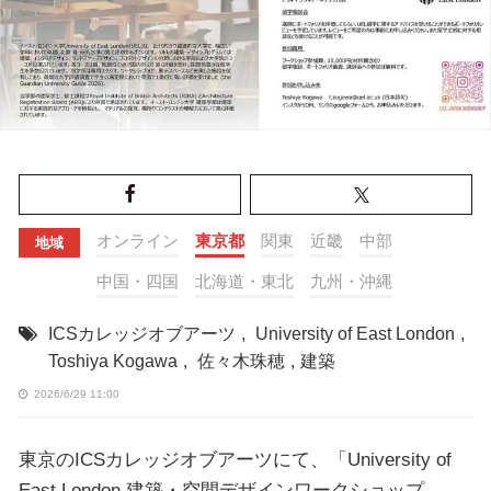
オンライン
東京都
関東
近畿
中部
地域
中国・四国
北海道・東北
九州・沖縄
ICSカレッジオブアーツ
,
University of East London
,
Toshiya Kogawa
,
佐々木珠穂
,
建築
2026/6/29 11:00
東京のICSカレッジオブアーツにて、「University of
East London 建築・空間デザインワークショップ