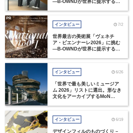
―B-OWNDが世界に提示する美
の基準とは？（前編）
PR
インタビュー
7/2
世界最古の美術展「ヴェネチ
ア・ビエンナーレ2026」に挑む
―B-OWNDが世界に提示する美
の基準とは？（後編）
インタビュー
6/26
「世界で最も美しいミュージア
ム 2026」リストに選出。形なき
文化をアーカイブするMoN
Takanawa
インタビュー
6/19
デザインフィルのものづくり－