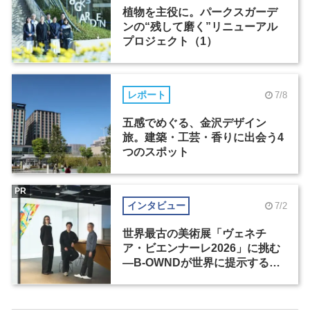
植物を主役に。パークスガーデ
ンの“残して磨く”リニューアル
プロジェクト（1）
レポート
7/8
五感でめぐる、金沢デザイン
旅。建築・工芸・香りに出会う4
つのスポット
PR
インタビュー
7/2
世界最古の美術展「ヴェネチ
ア・ビエンナーレ2026」に挑む
―B-OWNDが世界に提示する美
の基準とは？（前編）