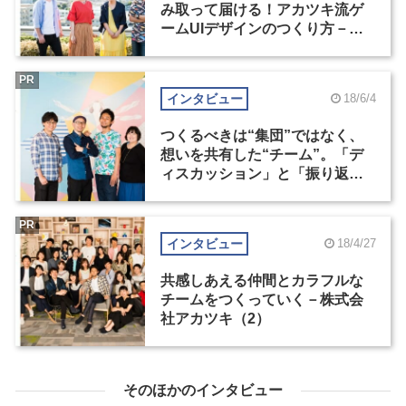
み取って届ける！アカツキ流ゲ
ームUIデザインのつくり方－株
式会社アカツキ（1）
PR
インタビュー
18/6/4
つくるべきは“集団”ではなく、
想いを共有した“チーム”。「デ
ィスカッション」と「振り返
り」でブレない軸をつくる－株
式会社アカツキ（1）
PR
インタビュー
18/4/27
共感しあえる仲間とカラフルな
チームをつくっていく－株式会
社アカツキ（2）
そのほかのインタビュー