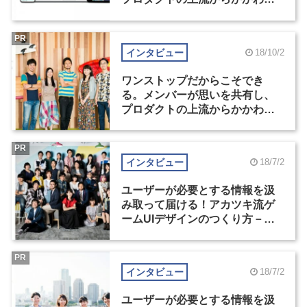
ものづくり－株式会社アカツキ
（2）
PR
インタビュー
18/10/2
ワンストップだからこそでき
る。メンバーが思いを共有し、
プロダクトの上流からかかわる
ものづくり－株式会社アカツキ
（1）
PR
インタビュー
18/7/2
ユーザーが必要とする情報を汲
み取って届ける！アカツキ流ゲ
ームUIデザインのつくり方－株
式会社アカツキ（2）
PR
インタビュー
18/7/2
ユーザーが必要とする情報を汲