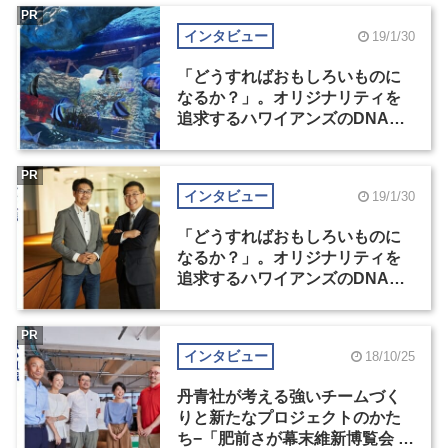
PR
インタビュー
19/1/30
「どうすればおもしろいものに
なるか？」。オリジナリティを
追求するハワイアンズのDNAと
丹青社のデザイン力の幸福な掛
け算（2）
PR
インタビュー
19/1/30
「どうすればおもしろいものに
なるか？」。オリジナリティを
追求するハワイアンズのDNAと
丹青社のデザイン力の幸福な掛
け算（1）
PR
インタビュー
18/10/25
丹青社が考える強いチームづく
りと新たなプロジェクトのかた
ち−「肥前さが幕末維新博覧会 幕