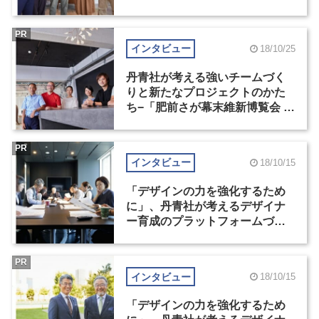
末維新記念館」プロジェクト
（2）
PR
インタビュー
18/10/25
丹青社が考える強いチームづく
りと新たなプロジェクトのかた
ち−「肥前さが幕末維新博覧会 幕
末維新記念館」プロジェクト
（1）
PR
インタビュー
18/10/15
「デザインの力を強化するため
に」、丹青社が考えるデザイナ
ー育成のプラットフォームづく
りとその未来（2）
PR
インタビュー
18/10/15
「デザインの力を強化するため