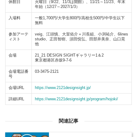
休館日
火曜日（9/22、11/3は開館）、11/21～11/23、年末
年始（12/27～2027/1/3）
入場料
一般1,700円/大学生800円/高校生500円/中学生以下
無料
参加アーテ
veig、江頭慎、大室佑介＋川長組、小渕祐介、6lines
ィスト
studio、正田智樹、須田悦弘、田部井美奈、山口晃
他
会場
21_21 DESIGN SIGHTギャラリー1＆2
東京都港区赤坂9-7-6
会場電話番
03-3475-2121
号
会場URL
https://www.2121designsight.jp/
詳細URL
https://www.2121designsight.jp/program/hojoki/
関連記事