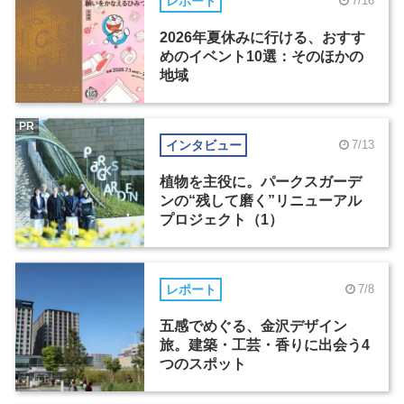
レポート
7/16
2026年夏休みに行ける、おすす
めのイベント10選：そのほかの
地域
PR
インタビュー
7/13
植物を主役に。パークスガーデ
ンの“残して磨く”リニューアル
プロジェクト（1）
レポート
7/8
五感でめぐる、金沢デザイン
旅。建築・工芸・香りに出会う4
つのスポット