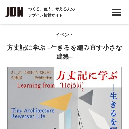
INTERVIEW
つくる、使う、考える人の
デザイン情報サイト
インタビュー
REPORT
イベント
レポート
方丈記に学ぶ –生きるを編み直す小さな
COLUMN
建築–
コラム