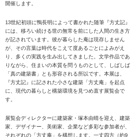
開催します。
13世紀初頭に鴨長明によって書かれた随筆『方丈記』
には、移ろい続ける世の無常を前にした人間の生き方
が記されています。彼が暮らした庵は現存しません
が、その言葉は時代をこえて度あるごとによみがえ
り、多くの実践を生み出してきました。文学作品であ
りながら、住まいの本質を問うものとして、しばしば
「真の建築書」とも形容される所以です。本展は、
『方丈記』に記された小さな建築「方丈庵」を起点
に、現代の暮らしと構築環境を見つめ直す展覧会で
す。
展覧会ディレクターに建築家・塚本由晴を迎え、建築
家、デザイナー、美術家、企業など多彩な参加者が、
それぞれの「方丈庵」を構想します。一丈四方（約9