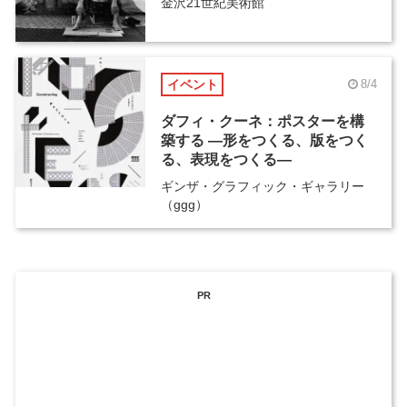
金沢21世紀美術館
イベント
8/4
ダフィ・クーネ：ポスターを構
築する ―形をつくる、版をつく
る、表現をつくる―
ギンザ・グラフィック・ギャラリー
（ggg）
PR