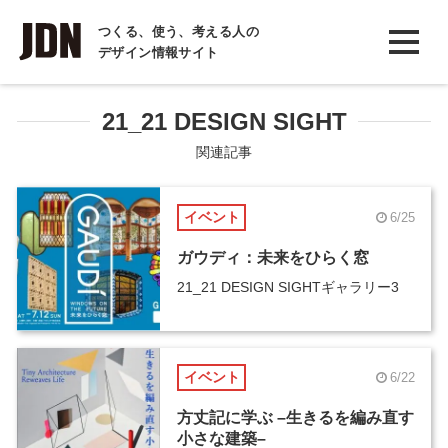
INTERVIEW
つくる、使う、考える人の
デザイン情報サイト
インタビュー
REPORT
21_21 DESIGN SIGHT
レポート
関連記事
COLUMN
イベント
6/25
コラム
ガウディ：未来をひらく窓
21_21 DESIGN SIGHTギャラリー3
イベント
6/22
方丈記に学ぶ –生きるを編み直す
小さな建築–