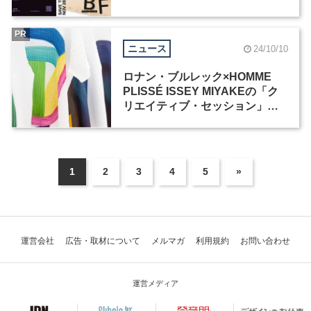
PR
ニュース
24/10/10
ロナン・ブルレック×HOMME
PLISSÉ ISSEY MIYAKEの「ク
リエイティブ・セッション」を
垣間見る企画展が10月25日から
開催
1
2
3
4
5
»
運営会社
広告・取材について
メルマガ
利用規約
お問い合わせ
運営メディア