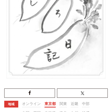
オンライン
東京都
関東
近畿
中部
地域