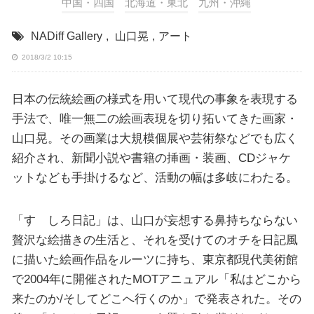
中国・四国
北海道・東北
九州・沖縄
NADiff Gallery
,
山口晃
,
アート
2018/3/2 10:15
日本の伝統絵画の様式を用いて現代の事象を表現する
手法で、唯一無二の絵画表現を切り拓いてきた画家・
山口晃。その画業は大規模個展や芸術祭などでも広く
紹介され、新聞小説や書籍の挿画・装画、CDジャケ
ットなども手掛けるなど、活動の幅は多岐にわたる。
「すゞしろ日記」は、山口が妄想する鼻持ちならない
贅沢な絵描きの生活と、それを受けてのオチを日記風
に描いた絵画作品をルーツに持ち、東京都現代美術館
で2004年に開催されたMOTアニュアル「私はどこから
来たのか/そしてどこへ行くのか」で発表された。その