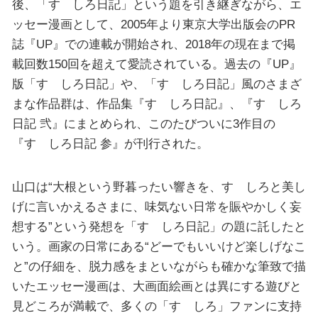
後、「すゞしろ日記」という題を引き継ぎながら、エ
ッセー漫画として、2005年より東京大学出版会のPR
誌『UP』での連載が開始され、2018年の現在まで掲
載回数150回を超えて愛読されている。過去の『UP』
版「すゞしろ日記」や、「すゞしろ日記」風のさまざ
まな作品群は、作品集『すゞしろ日記』、『すゞしろ
日記 弐』にまとめられ、このたびついに3作目の
『すゞしろ日記 参』が刊行された。
山口は“大根という野暮ったい響きを、すゞしろと美し
げに言いかえるさまに、味気ない日常を賑やかしく妄
想する”という発想を「すゞしろ日記」の題に託したと
いう。画家の日常にある“どーでもいいけど楽しげなこ
と”の仔細を、脱力感をまといながらも確かな筆致で描
いたエッセー漫画は、大画面絵画とは異にする遊びと
見どころが満載で、多くの「すゞしろ」ファンに支持