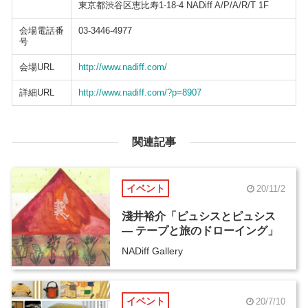
東京都渋谷区恵比寿1-18-4 NADiff A/P/A/R/T 1F
会場電話番
03-3446-4977
号
会場URL
http://www.nadiff.com/
詳細URL
http://www.nadiff.com/?p=8907
関連記事
イベント
20/11/2
淺井裕介「ピュシスとピュシス
― テープと旅のドローイング」
NADiff Gallery
イベント
20/7/10