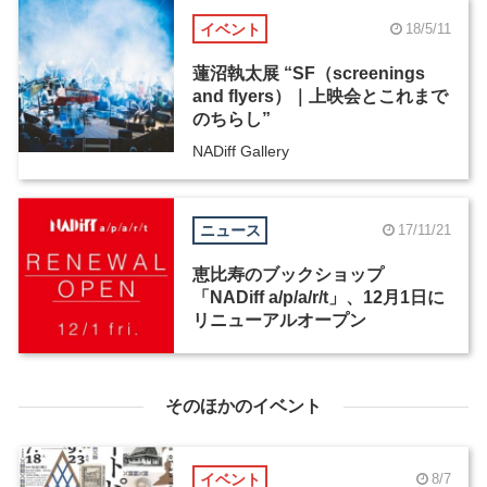
イベント
18/5/11
蓮沼執太展 “SF（screenings
and flyers）｜上映会とこれまで
のちらし”
NADiff Gallery
ニュース
17/11/21
恵比寿のブックショップ
「NADiff a/p/a/r/t」、12月1日に
リニューアルオープン
そのほかのイベント
イベント
8/7