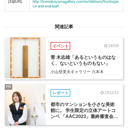
詳細URL
http://tomiokoyamagallery.com/exhibitions/frontispie
ce-and-end-leaf/
関連記事
イベント
24/5/8
菅 木志雄「あるというものはな
く、ないというものもない」
小山登美夫ギャラリー 六本木
PR
レポート
23/11/14
都市のマンションを小さな美術
館に。 学生限定の立体アートコ
ンペ 「AAC2023」最終審査会レ
ポート