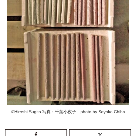
©Hiroshi Sugito 写真：千葉小夜子 photo by Sayoko Chiba