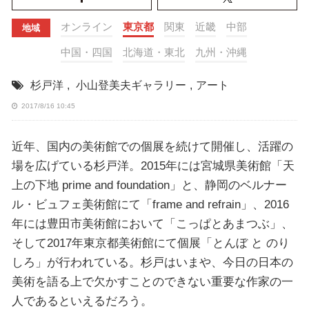
オンライン
東京都
関東
近畿
中部
地域
中国・四国
北海道・東北
九州・沖縄
杉戸洋
,
小山登美夫ギャラリー
,
アート
2017/8/16 10:45
近年、国内の美術館での個展を続けて開催し、活躍の
場を広げている杉戸洋。2015年には宮城県美術館「天
上の下地 prime and foundation」と、静岡のベルナー
ル・ビュフェ美術館にて「frame and refrain」、2016
年には豊田市美術館において「こっぱとあまつぶ」、
そして2017年東京都美術館にて個展「とんぼ と のり
しろ」が行われている。杉戸はいまや、今日の日本の
美術を語る上で欠かすことのできない重要な作家の一
人であるといえるだろう。