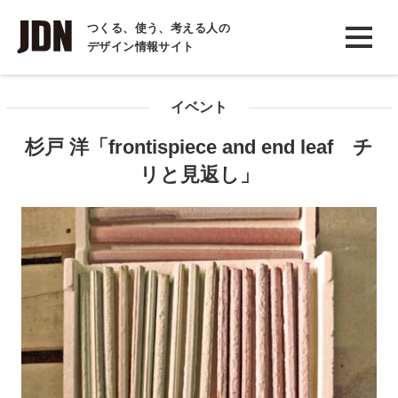
INTERVIEW
つくる、使う、考える人の
デザイン情報サイト
インタビュー
REPORT
イベント
レポート
杉戸 洋「frontispiece and end leaf チ
COLUMN
リと見返し」
コラム