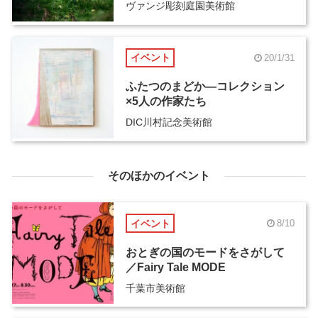
ヴァンジ彫刻庭園美術館
イベント
20/1/31
ふたつのまどか―コレクション
×5人の作家たち
DIC川村記念美術館
そのほかのイベント
イベント
8/10
おとぎの国のモードをさがして
／Fairy Tale MODE
千葉市美術館