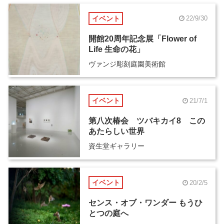
イベント
22/9/30
開館20周年記念展「Flower of
Life 生命の花」
ヴァンジ彫刻庭園美術館
イベント
21/7/1
第八次椿会 ツバキカイ8 この
あたらしい世界
資生堂ギャラリー
イベント
20/2/5
センス・オブ・ワンダー もうひ
とつの庭へ