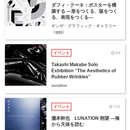
ダフィ・クーネ：ポスターを構
築する ―形をつくる、版をつく
る、表現をつくる―
ギンザ・グラフィック・ギャラリー
（ggg）
イベント
8/4
Takashi Makabe Solo
Exhibition “The Aesthetics of
Rubber Wrinkles”
sonatine
イベント
7/31
瀧本幹也 LUNATION 朔望 ―海
から天体を読む