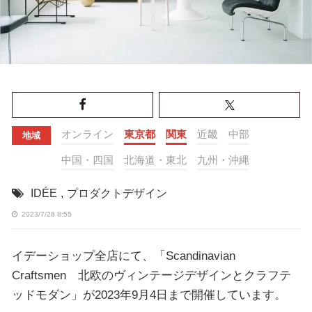
オンライン
東京都
関東
近畿
中部
地域
中国・四国
北海道・東北
九州・沖縄
IDÉE
,
プロダクトデザイン
2023/7/28 8:55
イデーショップ全店にて、「Scandinavian
Craftsmen 北欧のヴィンテージデザインとクラフテ
ッドモダン」が2023年9月4日まで開催しています。