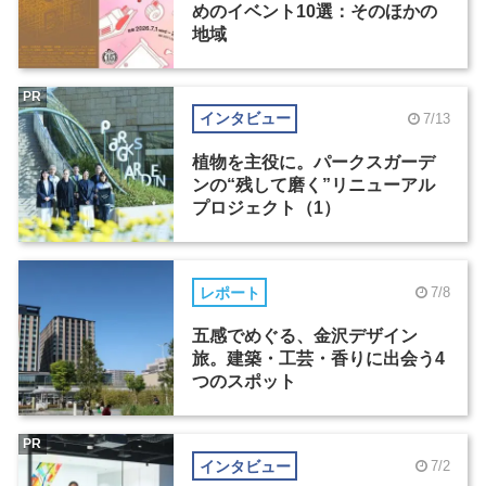
めのイベント10選：そのほかの
地域
PR
インタビュー
7/13
植物を主役に。パークスガーデ
ンの“残して磨く”リニューアル
プロジェクト（1）
レポート
7/8
五感でめぐる、金沢デザイン
旅。建築・工芸・香りに出会う4
つのスポット
PR
インタビュー
7/2